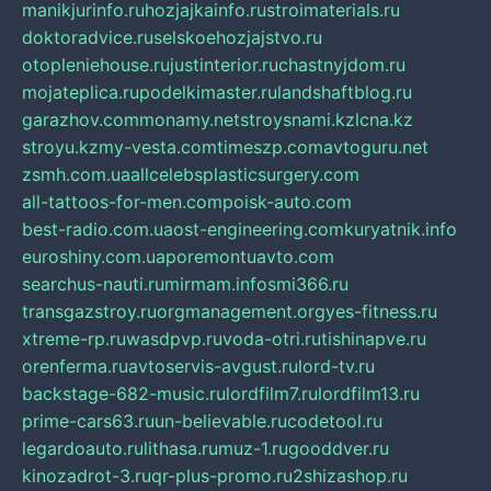
manikjurinfo.ru
hozjajkainfo.ru
stroimaterials.ru
doktoradvice.ru
selskoehozjajstvo.ru
otopleniehouse.ru
justinterior.ru
chastnyjdom.ru
mojateplica.ru
podelkimaster.ru
landshaftblog.ru
garazhov.com
monamy.net
stroysnami.kz
lcna.kz
stroyu.kz
my-vesta.com
timeszp.com
avtoguru.net
zsmh.com.ua
allcelebsplasticsurgery.com
all-tattoos-for-men.com
poisk-auto.com
best-radio.com.ua
ost-engineering.com
kuryatnik.info
euroshiny.com.ua
poremontuavto.com
searchus-nauti.ru
mirmam.info
smi366.ru
transgazstroy.ru
orgmanagement.org
yes-fitness.ru
xtreme-rp.ru
wasdpvp.ru
voda-otri.ru
tishinapve.ru
orenferma.ru
avtoservis-avgust.ru
lord-tv.ru
backstage-682-music.ru
lordfilm7.ru
lordfilm13.ru
prime-cars63.ru
un-believable.ru
codetool.ru
legardoauto.ru
lithasa.ru
muz-1.ru
gooddver.ru
kinozadrot-3.ru
qr-plus-promo.ru
2shizashop.ru