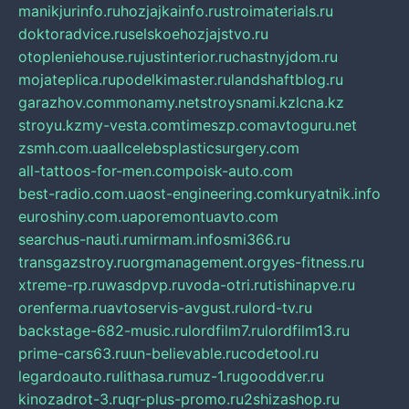
manikjurinfo.ru
hozjajkainfo.ru
stroimaterials.ru
doktoradvice.ru
selskoehozjajstvo.ru
otopleniehouse.ru
justinterior.ru
chastnyjdom.ru
mojateplica.ru
podelkimaster.ru
landshaftblog.ru
garazhov.com
monamy.net
stroysnami.kz
lcna.kz
stroyu.kz
my-vesta.com
timeszp.com
avtoguru.net
zsmh.com.ua
allcelebsplasticsurgery.com
all-tattoos-for-men.com
poisk-auto.com
best-radio.com.ua
ost-engineering.com
kuryatnik.info
euroshiny.com.ua
poremontuavto.com
searchus-nauti.ru
mirmam.info
smi366.ru
transgazstroy.ru
orgmanagement.org
yes-fitness.ru
xtreme-rp.ru
wasdpvp.ru
voda-otri.ru
tishinapve.ru
orenferma.ru
avtoservis-avgust.ru
lord-tv.ru
backstage-682-music.ru
lordfilm7.ru
lordfilm13.ru
prime-cars63.ru
un-believable.ru
codetool.ru
legardoauto.ru
lithasa.ru
muz-1.ru
gooddver.ru
kinozadrot-3.ru
qr-plus-promo.ru
2shizashop.ru