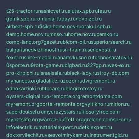
t25-tractor.ru
nashicveti.ru
alutex.spb.ru
fas.ru
gbmk.spb.ru
romania-today.ru
novoizol.ru
airheat-spb.ru
fisika.home.nov.ru
orakul.spb.ru
demo.home.nov.ru
mnso.ru
home.nov.ru
cemko.ru
comp-land.org
7gazet.ru
bicom-oil.ru
superiorsearch.ru
bulgarianedvizhimost.ru
sn-hram.ru
senovosti.ru
fexer.ru
snite-mebel.ru
anamvkusno.ru
technosaratov.ru
0sporte.ru
9rota-game.ru
bigbad.ru
227gp.ru
wes-ex.ru
pro-kirpichi.ru
israelsale.ru
black-lady.ru
stroy-db.com
mynances.org
ladalike.ru
zozor.ru
dvigremont.ru
odnokartinki.ru
htccare.ru
blogizotovoy.ru
oysters-digital.ru
o-remonte.org
remontdoma.com
myremont.org
portal-remonta.org
vyitikho.ru
mirjon.ru
superdeutsch.ru
mycrazystars.ru
filosofyfree.com
mypetslife.org
warren-buffett.org
greleon.com
sp-or.ru
infoelectrik.ru
materialexpert.ru
detkiexpert.ru
doktorvilechit.ru
vsesvoimirykami.ru
instrumentgid.ru