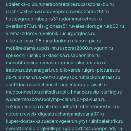
udalenka-club.ru
nerabotaetsite.ru
carszona-bu.ru
dash-cash-now.ru
bravoprod.ru
kinozadrot13.ru
hotteygroup.ru
bagira31.ru
dommarketnsk.ru
dveriland73.ru
nis-glonass51.ru
veles-doroga.ru
tb02.ru
vrema-zdorov.ru
velonik.ru
surgutgloss.ru
nike-air-max-95.ru
nadookna.ru
lubov-pic.ru
mobilreklama.ru
pds-nn.ru
socrat2000.ru
vgurin.ru
spksochi.ru
shkola-klassika.ru
sabeonline.ru
mosoblfencing.ru
masteroptica.ru
lucomoria.ru
iration.ru
devanagari.ru
biblioverde.ru
igro-pictures.ru
dk-tulamash.ru
s-dez-s.ru
peysok.ru
blackcountess.ru
asoftdoc.ru
scifichannel.ru
ocenka-appraisal.ru
mudconnector.ru
hitstih.ru
pik-finance.ru
vip-surfing.ru
wundermoscow.ru
olymp-clan.ru
dr-pavlush.ru
su2lgyoeucscn.ru
allkmv.ru
dhgfd.ru
tesotomeshell.ru
netoen.ru
web-digest.ru
changanqiyuana07.ru
kuper-dostavka.ru
edemvgelen.ru
ytyt.ru
infoelektrik.ru
everafterclub.org
kirillkgr.ru
goodv1234.ru
oopslady.ru