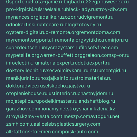
0sporte.ru
9rota-game.ru
bigbad.ru
227gp.ru
wes-ex.ru
pro-kirpichi.ru
israelsale.ru
black-lady.ru
stroy-db.com
mynances.org
ladalike.ru
zozor.ru
dvigremont.ru
odnokartinki.ru
htccare.ru
blogizotovoy.ru
oysters-digital.ru
o-remonte.org
remontdoma.com
myremont.org
portal-remonta.org
vyitikho.ru
mirjon.ru
superdeutsch.ru
mycrazystars.ru
filosofyfree.com
mypetslife.org
warren-buffett.org
greleon.com
sp-or.ru
infoelectrik.ru
materialexpert.ru
detkiexpert.ru
doktorvilechit.ru
vsesvoimirykami.ru
instrumentgid.ru
manikjurinfo.ru
hozjajkainfo.ru
stroimaterials.ru
doktoradvice.ru
selskoehozjajstvo.ru
otopleniehouse.ru
justinterior.ru
chastnyjdom.ru
mojateplica.ru
podelkimaster.ru
landshaftblog.ru
garazhov.com
monamy.net
stroysnami.kz
lcna.kz
stroyu.kz
my-vesta.com
timeszp.com
avtoguru.net
zsmh.com.ua
allcelebsplasticsurgery.com
all-tattoos-for-men.com
poisk-auto.com