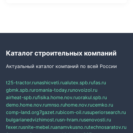
Каталог строительных компаний
Актуальный каталог компаний по всей России
t25-tractor.ru
nashicveti.ru
alutex.spb.ru
fas.ru
gbmk.spb.ru
romania-today.ru
novoizol.ru
airheat-spb.ru
fisika.home.nov.ru
orakul.spb.ru
demo.home.nov.ru
mnso.ru
home.nov.ru
cemko.ru
comp-land.org
7gazet.ru
bicom-oil.ru
superiorsearch.ru
bulgarianedvizhimost.ru
sn-hram.ru
senovosti.ru
fexer.ru
snite-mebel.ru
anamvkusno.ru
technosaratov.ru