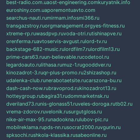
best-radio.com.ua
ost-engineering.com
kuryatnik.info
euroshiny.com.ua
poremontuavto.com
searchus-nauti.ru
mirmam.info
smi366.ru
transgazstroy.ru
orgmanagement.org
yes-fitness.ru
xtreme-rp.ru
wasdpvp.ru
voda-otri.ru
tishinapve.ru
orenferma.ru
avtoservis-avgust.ru
lord-tv.ru
backstage-682-music.ru
lordfilm7.ru
lordfilm13.ru
prime-cars63.ru
un-believable.ru
codetool.ru
legardoauto.ru
lithasa.ru
muz-1.ru
gooddver.ru
kinozadrot-3.ru
qr-plus-promo.ru
2shizashop.ru
udalenka-club.ru
nerabotaetsite.ru
carszona-bu.ru
dash-cash-now.ru
bravoprod.ru
kinozadrot13.ru
hotteygroup.ru
bagira31.ru
dommarketnsk.ru
dveriland73.ru
nis-glonass51.ru
veles-doroga.ru
tb02.ru
vrema-zdorov.ru
velonik.ru
surgutgloss.ru
nike-air-max-95.ru
nadookna.ru
lubov-pic.ru
mobilreklama.ru
pds-nn.ru
socrat2000.ru
vgurin.ru
spksochi.ru
shkola-klassika.ru
sabeonline.ru