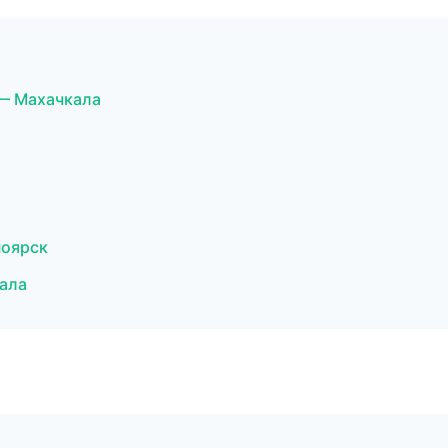
— Махачкала
ноярск
ала