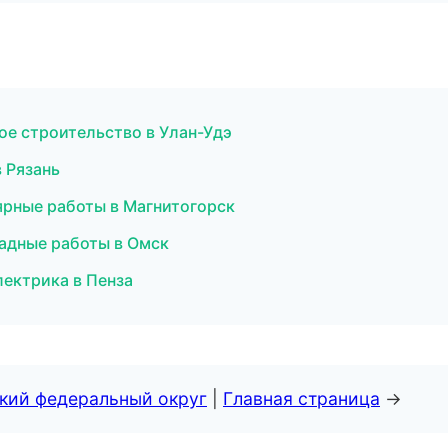
ое строительство в Улан-Удэ
 Рязань
ярные работы в Магнитогорск
адные работы в Омск
лектрика в Пенза
ский федеральный округ
|
Главная страница
→