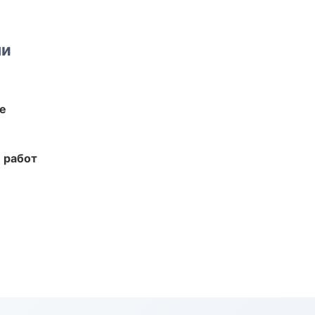
ми
те
 работ