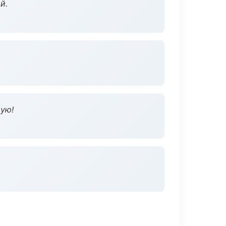
й.
дую!