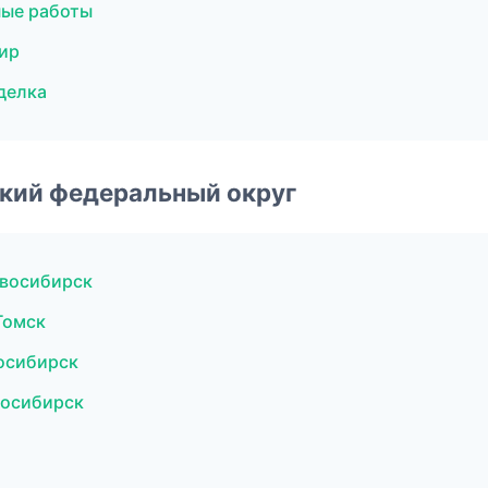
ные работы
ир
делка
ский федеральный округ
овосибирск
Томск
осибирск
восибирск