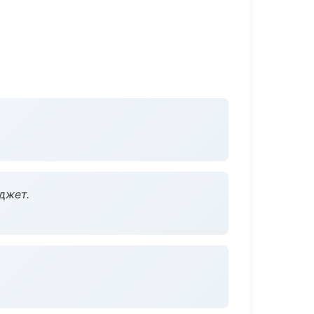
джет.