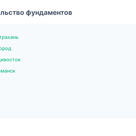
ельство фундаментов
трахань
ород
дивосток
рманск