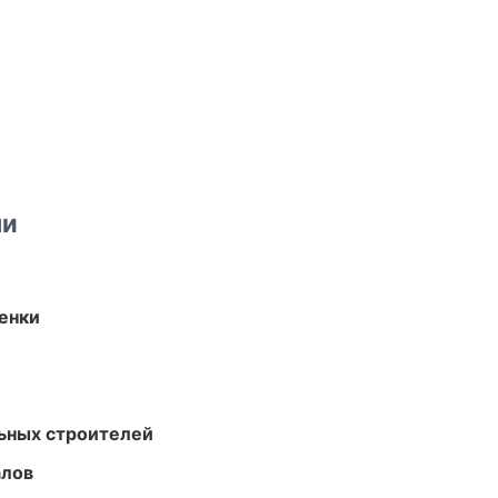
ми
енки
ьных строителей
алов