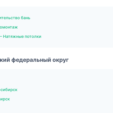
ительство бань
ромонтаж
— Натяжные потолки
ский федеральный округ
осибирск
бирск