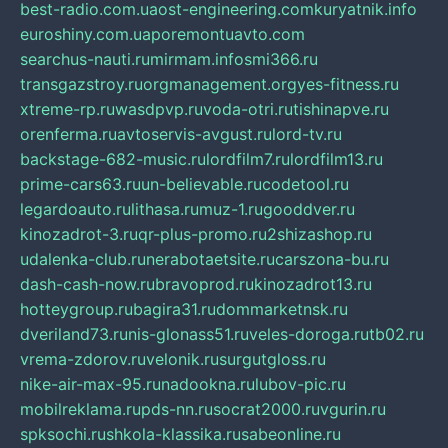
best-radio.com.ua
ost-engineering.com
kuryatnik.info
euroshiny.com.ua
poremontuavto.com
searchus-nauti.ru
mirmam.info
smi366.ru
transgazstroy.ru
orgmanagement.org
yes-fitness.ru
xtreme-rp.ru
wasdpvp.ru
voda-otri.ru
tishinapve.ru
orenferma.ru
avtoservis-avgust.ru
lord-tv.ru
backstage-682-music.ru
lordfilm7.ru
lordfilm13.ru
prime-cars63.ru
un-believable.ru
codetool.ru
legardoauto.ru
lithasa.ru
muz-1.ru
gooddver.ru
kinozadrot-3.ru
qr-plus-promo.ru
2shizashop.ru
udalenka-club.ru
nerabotaetsite.ru
carszona-bu.ru
dash-cash-now.ru
bravoprod.ru
kinozadrot13.ru
hotteygroup.ru
bagira31.ru
dommarketnsk.ru
dveriland73.ru
nis-glonass51.ru
veles-doroga.ru
tb02.ru
vrema-zdorov.ru
velonik.ru
surgutgloss.ru
nike-air-max-95.ru
nadookna.ru
lubov-pic.ru
mobilreklama.ru
pds-nn.ru
socrat2000.ru
vgurin.ru
spksochi.ru
shkola-klassika.ru
sabeonline.ru