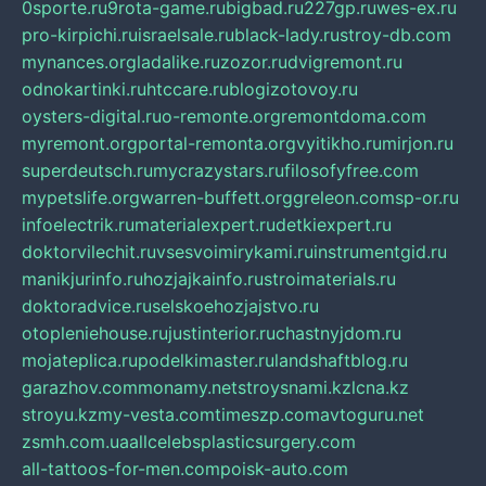
0sporte.ru
9rota-game.ru
bigbad.ru
227gp.ru
wes-ex.ru
pro-kirpichi.ru
israelsale.ru
black-lady.ru
stroy-db.com
mynances.org
ladalike.ru
zozor.ru
dvigremont.ru
odnokartinki.ru
htccare.ru
blogizotovoy.ru
oysters-digital.ru
o-remonte.org
remontdoma.com
myremont.org
portal-remonta.org
vyitikho.ru
mirjon.ru
superdeutsch.ru
mycrazystars.ru
filosofyfree.com
mypetslife.org
warren-buffett.org
greleon.com
sp-or.ru
infoelectrik.ru
materialexpert.ru
detkiexpert.ru
doktorvilechit.ru
vsesvoimirykami.ru
instrumentgid.ru
manikjurinfo.ru
hozjajkainfo.ru
stroimaterials.ru
doktoradvice.ru
selskoehozjajstvo.ru
otopleniehouse.ru
justinterior.ru
chastnyjdom.ru
mojateplica.ru
podelkimaster.ru
landshaftblog.ru
garazhov.com
monamy.net
stroysnami.kz
lcna.kz
stroyu.kz
my-vesta.com
timeszp.com
avtoguru.net
zsmh.com.ua
allcelebsplasticsurgery.com
all-tattoos-for-men.com
poisk-auto.com