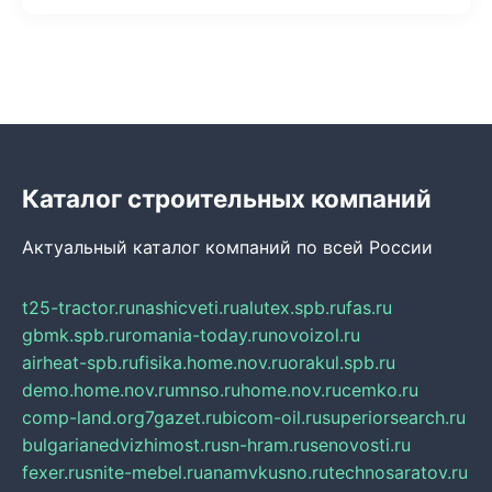
Каталог строительных компаний
Актуальный каталог компаний по всей России
t25-tractor.ru
nashicveti.ru
alutex.spb.ru
fas.ru
gbmk.spb.ru
romania-today.ru
novoizol.ru
airheat-spb.ru
fisika.home.nov.ru
orakul.spb.ru
demo.home.nov.ru
mnso.ru
home.nov.ru
cemko.ru
comp-land.org
7gazet.ru
bicom-oil.ru
superiorsearch.ru
bulgarianedvizhimost.ru
sn-hram.ru
senovosti.ru
fexer.ru
snite-mebel.ru
anamvkusno.ru
technosaratov.ru