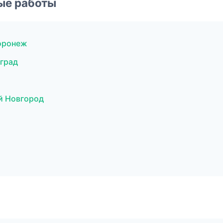
ые работы
оронеж
град
й Новгород