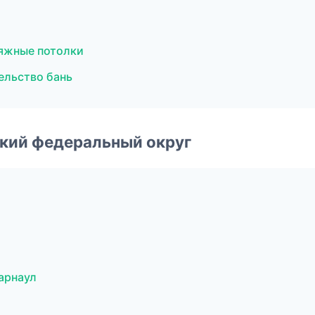
яжные потолки
ельство бань
ский федеральный округ
арнаул