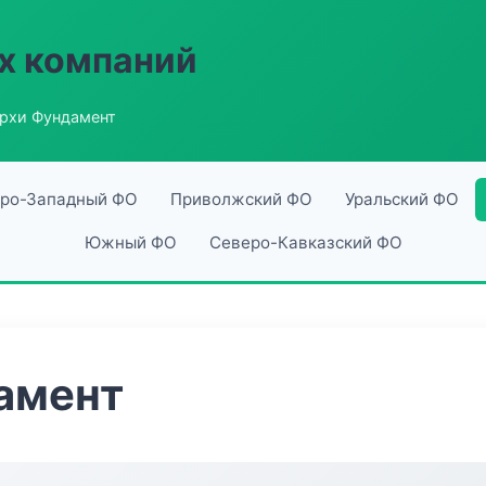
х компаний
рхи Фундамент
ро-Западный ФО
Приволжский ФО
Уральский ФО
Южный ФО
Северо-Кавказский ФО
амент