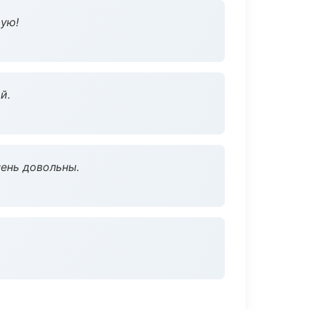
дую!
й.
чень довольны.