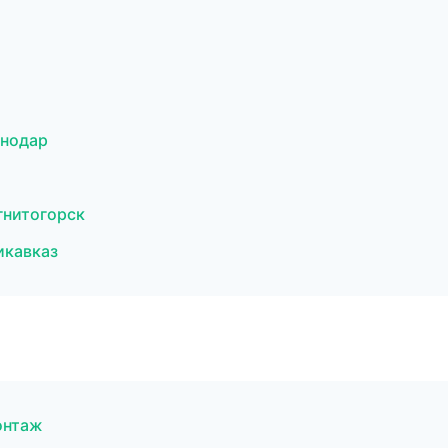
снодар
гнитогорск
икавказ
онтаж