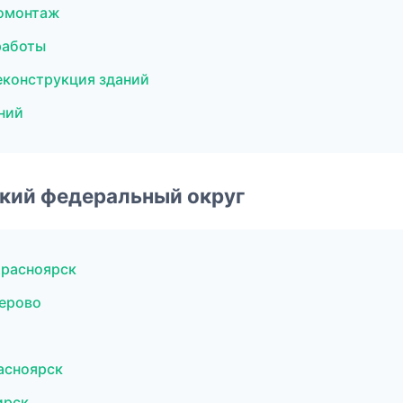
ромонтаж
работы
еконструкция зданий
ний
ский федеральный округ
Красноярск
мерово
асноярск
ирск