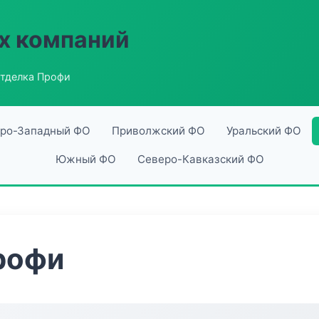
х компаний
тделка Профи
ро-Западный ФО
Приволжский ФО
Уральский ФО
Южный ФО
Северо-Кавказский ФО
рофи