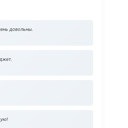
чень довольны.
джет.
дую!