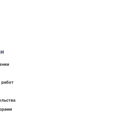
ми
енки
 работ
ельства
торами