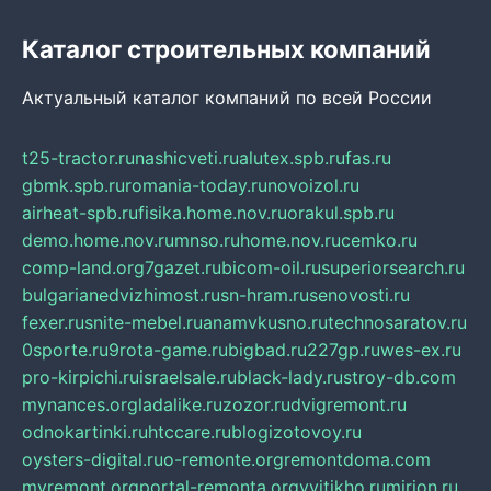
Каталог строительных компаний
Актуальный каталог компаний по всей России
t25-tractor.ru
nashicveti.ru
alutex.spb.ru
fas.ru
gbmk.spb.ru
romania-today.ru
novoizol.ru
airheat-spb.ru
fisika.home.nov.ru
orakul.spb.ru
demo.home.nov.ru
mnso.ru
home.nov.ru
cemko.ru
comp-land.org
7gazet.ru
bicom-oil.ru
superiorsearch.ru
bulgarianedvizhimost.ru
sn-hram.ru
senovosti.ru
fexer.ru
snite-mebel.ru
anamvkusno.ru
technosaratov.ru
0sporte.ru
9rota-game.ru
bigbad.ru
227gp.ru
wes-ex.ru
pro-kirpichi.ru
israelsale.ru
black-lady.ru
stroy-db.com
mynances.org
ladalike.ru
zozor.ru
dvigremont.ru
odnokartinki.ru
htccare.ru
blogizotovoy.ru
oysters-digital.ru
o-remonte.org
remontdoma.com
myremont.org
portal-remonta.org
vyitikho.ru
mirjon.ru