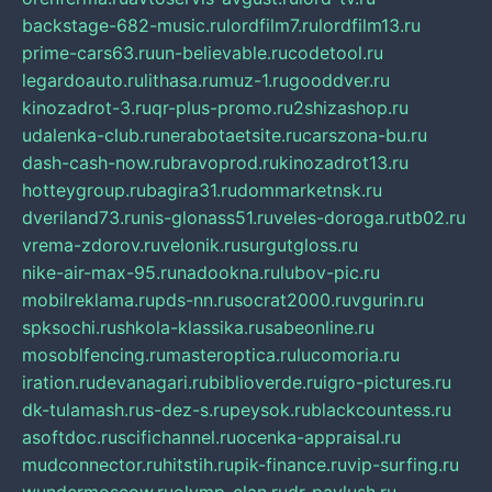
backstage-682-music.ru
lordfilm7.ru
lordfilm13.ru
prime-cars63.ru
un-believable.ru
codetool.ru
legardoauto.ru
lithasa.ru
muz-1.ru
gooddver.ru
kinozadrot-3.ru
qr-plus-promo.ru
2shizashop.ru
udalenka-club.ru
nerabotaetsite.ru
carszona-bu.ru
dash-cash-now.ru
bravoprod.ru
kinozadrot13.ru
hotteygroup.ru
bagira31.ru
dommarketnsk.ru
dveriland73.ru
nis-glonass51.ru
veles-doroga.ru
tb02.ru
vrema-zdorov.ru
velonik.ru
surgutgloss.ru
nike-air-max-95.ru
nadookna.ru
lubov-pic.ru
mobilreklama.ru
pds-nn.ru
socrat2000.ru
vgurin.ru
spksochi.ru
shkola-klassika.ru
sabeonline.ru
mosoblfencing.ru
masteroptica.ru
lucomoria.ru
iration.ru
devanagari.ru
biblioverde.ru
igro-pictures.ru
dk-tulamash.ru
s-dez-s.ru
peysok.ru
blackcountess.ru
asoftdoc.ru
scifichannel.ru
ocenka-appraisal.ru
mudconnector.ru
hitstih.ru
pik-finance.ru
vip-surfing.ru