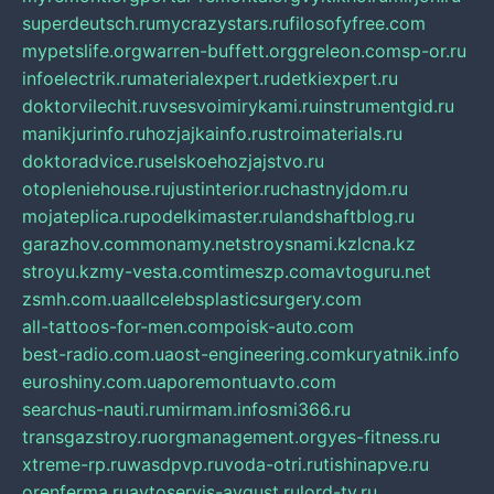
superdeutsch.ru
mycrazystars.ru
filosofyfree.com
mypetslife.org
warren-buffett.org
greleon.com
sp-or.ru
infoelectrik.ru
materialexpert.ru
detkiexpert.ru
doktorvilechit.ru
vsesvoimirykami.ru
instrumentgid.ru
manikjurinfo.ru
hozjajkainfo.ru
stroimaterials.ru
doktoradvice.ru
selskoehozjajstvo.ru
otopleniehouse.ru
justinterior.ru
chastnyjdom.ru
mojateplica.ru
podelkimaster.ru
landshaftblog.ru
garazhov.com
monamy.net
stroysnami.kz
lcna.kz
stroyu.kz
my-vesta.com
timeszp.com
avtoguru.net
zsmh.com.ua
allcelebsplasticsurgery.com
all-tattoos-for-men.com
poisk-auto.com
best-radio.com.ua
ost-engineering.com
kuryatnik.info
euroshiny.com.ua
poremontuavto.com
searchus-nauti.ru
mirmam.info
smi366.ru
transgazstroy.ru
orgmanagement.org
yes-fitness.ru
xtreme-rp.ru
wasdpvp.ru
voda-otri.ru
tishinapve.ru
orenferma.ru
avtoservis-avgust.ru
lord-tv.ru