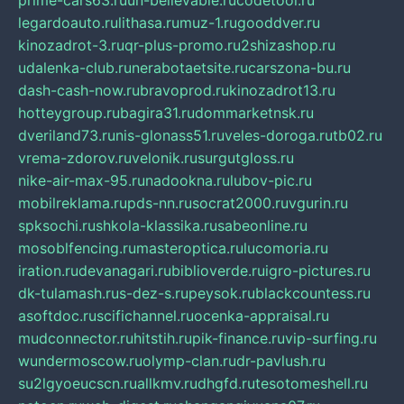
prime-cars63.ru
un-believable.ru
codetool.ru
legardoauto.ru
lithasa.ru
muz-1.ru
gooddver.ru
kinozadrot-3.ru
qr-plus-promo.ru
2shizashop.ru
udalenka-club.ru
nerabotaetsite.ru
carszona-bu.ru
dash-cash-now.ru
bravoprod.ru
kinozadrot13.ru
hotteygroup.ru
bagira31.ru
dommarketnsk.ru
dveriland73.ru
nis-glonass51.ru
veles-doroga.ru
tb02.ru
vrema-zdorov.ru
velonik.ru
surgutgloss.ru
nike-air-max-95.ru
nadookna.ru
lubov-pic.ru
mobilreklama.ru
pds-nn.ru
socrat2000.ru
vgurin.ru
spksochi.ru
shkola-klassika.ru
sabeonline.ru
mosoblfencing.ru
masteroptica.ru
lucomoria.ru
iration.ru
devanagari.ru
biblioverde.ru
igro-pictures.ru
dk-tulamash.ru
s-dez-s.ru
peysok.ru
blackcountess.ru
asoftdoc.ru
scifichannel.ru
ocenka-appraisal.ru
mudconnector.ru
hitstih.ru
pik-finance.ru
vip-surfing.ru
wundermoscow.ru
olymp-clan.ru
dr-pavlush.ru
su2lgyoeucscn.ru
allkmv.ru
dhgfd.ru
tesotomeshell.ru