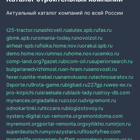
Актуальный каталог компаний по всей России
t25-tractor.ru
nashicveti.ru
alutex.spb.ru
fas.ru
gbmk.spb.ru
romania-today.ru
novoizol.ru
airheat-spb.ru
fisika.home.nov.ru
orakul.spb.ru
demo.home.nov.ru
mnso.ru
home.nov.ru
cemko.ru
comp-land.org
7gazet.ru
bicom-oil.ru
superiorsearch.ru
bulgarianedvizhimost.ru
sn-hram.ru
senovosti.ru
fexer.ru
snite-mebel.ru
anamvkusno.ru
technosaratov.ru
0sporte.ru
9rota-game.ru
bigbad.ru
227gp.ru
wes-ex.ru
pro-kirpichi.ru
israelsale.ru
black-lady.ru
stroy-db.com
mynances.org
ladalike.ru
zozor.ru
dvigremont.ru
odnokartinki.ru
htccare.ru
blogizotovoy.ru
oysters-digital.ru
o-remonte.org
remontdoma.com
myremont.org
portal-remonta.org
vyitikho.ru
mirjon.ru
superdeutsch.ru
mycrazystars.ru
filosofyfree.com
mypetslife.org
warren-buffett.org
greleon.com
sp-or.ru