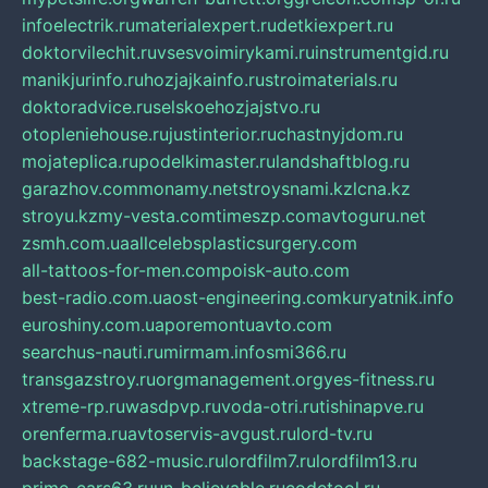
infoelectrik.ru
materialexpert.ru
detkiexpert.ru
doktorvilechit.ru
vsesvoimirykami.ru
instrumentgid.ru
manikjurinfo.ru
hozjajkainfo.ru
stroimaterials.ru
doktoradvice.ru
selskoehozjajstvo.ru
otopleniehouse.ru
justinterior.ru
chastnyjdom.ru
mojateplica.ru
podelkimaster.ru
landshaftblog.ru
garazhov.com
monamy.net
stroysnami.kz
lcna.kz
stroyu.kz
my-vesta.com
timeszp.com
avtoguru.net
zsmh.com.ua
allcelebsplasticsurgery.com
all-tattoos-for-men.com
poisk-auto.com
best-radio.com.ua
ost-engineering.com
kuryatnik.info
euroshiny.com.ua
poremontuavto.com
searchus-nauti.ru
mirmam.info
smi366.ru
transgazstroy.ru
orgmanagement.org
yes-fitness.ru
xtreme-rp.ru
wasdpvp.ru
voda-otri.ru
tishinapve.ru
orenferma.ru
avtoservis-avgust.ru
lord-tv.ru
backstage-682-music.ru
lordfilm7.ru
lordfilm13.ru