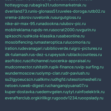
hotteygroup.ru
bagira31.ru
dommarketnsk.ru
dveriland73.ru
nis-glonass51.ru
veles-doroga.ru
tb02.ru
vrema-zdorov.ru
velonik.ru
surgutgloss.ru
nike-air-max-95.ru
nadookna.ru
lubov-pic.ru
mobilreklama.ru
pds-nn.ru
socrat2000.ru
vgurin.ru
spksochi.ru
shkola-klassika.ru
sabeonline.ru
mosoblfencing.ru
masteroptica.ru
lucomoria.ru
iration.ru
devanagari.ru
biblioverde.ru
igro-pictures.ru
dk-tulamash.ru
s-dez-s.ru
peysok.ru
blackcountess.ru
asoftdoc.ru
scifichannel.ru
ocenka-appraisal.ru
mudconnector.ru
hitstih.ru
pik-finance.ru
vip-surfing.ru
wundermoscow.ru
olymp-clan.ru
dr-pavlush.ru
su2lgyoeucscn.ru
allkmv.ru
dhgfd.ru
tesotomeshell.ru
netoen.ru
web-digest.ru
changanqiyuana07.ru
kuper-dostavka.ru
edemvgelen.ru
ytyt.ru
infoelektrik.ru
everafterclub.org
kirillkgr.ru
goodv1234.ru
oopslady.ru