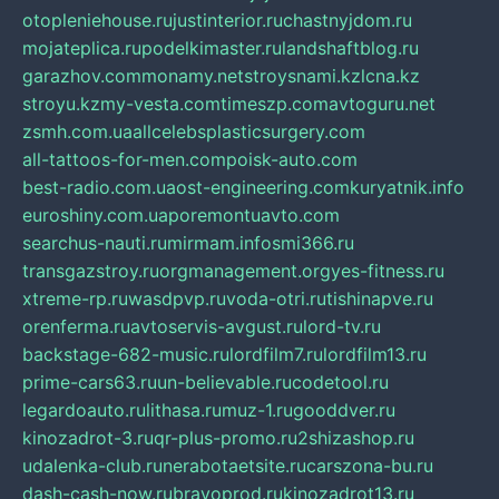
otopleniehouse.ru
justinterior.ru
chastnyjdom.ru
mojateplica.ru
podelkimaster.ru
landshaftblog.ru
garazhov.com
monamy.net
stroysnami.kz
lcna.kz
stroyu.kz
my-vesta.com
timeszp.com
avtoguru.net
zsmh.com.ua
allcelebsplasticsurgery.com
all-tattoos-for-men.com
poisk-auto.com
best-radio.com.ua
ost-engineering.com
kuryatnik.info
euroshiny.com.ua
poremontuavto.com
searchus-nauti.ru
mirmam.info
smi366.ru
transgazstroy.ru
orgmanagement.org
yes-fitness.ru
xtreme-rp.ru
wasdpvp.ru
voda-otri.ru
tishinapve.ru
orenferma.ru
avtoservis-avgust.ru
lord-tv.ru
backstage-682-music.ru
lordfilm7.ru
lordfilm13.ru
prime-cars63.ru
un-believable.ru
codetool.ru
legardoauto.ru
lithasa.ru
muz-1.ru
gooddver.ru
kinozadrot-3.ru
qr-plus-promo.ru
2shizashop.ru
udalenka-club.ru
nerabotaetsite.ru
carszona-bu.ru
dash-cash-now.ru
bravoprod.ru
kinozadrot13.ru