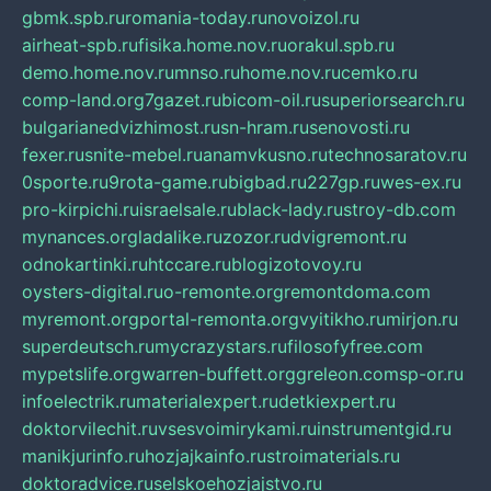
gbmk.spb.ru
romania-today.ru
novoizol.ru
airheat-spb.ru
fisika.home.nov.ru
orakul.spb.ru
demo.home.nov.ru
mnso.ru
home.nov.ru
cemko.ru
comp-land.org
7gazet.ru
bicom-oil.ru
superiorsearch.ru
bulgarianedvizhimost.ru
sn-hram.ru
senovosti.ru
fexer.ru
snite-mebel.ru
anamvkusno.ru
technosaratov.ru
0sporte.ru
9rota-game.ru
bigbad.ru
227gp.ru
wes-ex.ru
pro-kirpichi.ru
israelsale.ru
black-lady.ru
stroy-db.com
mynances.org
ladalike.ru
zozor.ru
dvigremont.ru
odnokartinki.ru
htccare.ru
blogizotovoy.ru
oysters-digital.ru
o-remonte.org
remontdoma.com
myremont.org
portal-remonta.org
vyitikho.ru
mirjon.ru
superdeutsch.ru
mycrazystars.ru
filosofyfree.com
mypetslife.org
warren-buffett.org
greleon.com
sp-or.ru
infoelectrik.ru
materialexpert.ru
detkiexpert.ru
doktorvilechit.ru
vsesvoimirykami.ru
instrumentgid.ru
manikjurinfo.ru
hozjajkainfo.ru
stroimaterials.ru
doktoradvice.ru
selskoehozjajstvo.ru