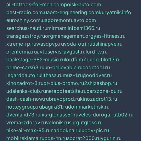
all-tattoos-for-men.com
poisk-auto.com
best-radio.com.ua
ost-engineering.com
kuryatnik.info
euroshiny.com.ua
poremontuavto.com
searchus-nauti.ru
mirmam.info
smi366.ru
transgazstroy.ru
orgmanagement.org
yes-fitness.ru
xtreme-rp.ru
wasdpvp.ru
voda-otri.ru
tishinapve.ru
orenferma.ru
avtoservis-avgust.ru
lord-tv.ru
backstage-682-music.ru
lordfilm7.ru
lordfilm13.ru
prime-cars63.ru
un-believable.ru
codetool.ru
legardoauto.ru
lithasa.ru
muz-1.ru
gooddver.ru
kinozadrot-3.ru
qr-plus-promo.ru
2shizashop.ru
udalenka-club.ru
nerabotaetsite.ru
carszona-bu.ru
dash-cash-now.ru
bravoprod.ru
kinozadrot13.ru
hotteygroup.ru
bagira31.ru
dommarketnsk.ru
dveriland73.ru
nis-glonass51.ru
veles-doroga.ru
tb02.ru
vrema-zdorov.ru
velonik.ru
surgutgloss.ru
nike-air-max-95.ru
nadookna.ru
lubov-pic.ru
mobilreklama.ru
pds-nn.ru
socrat2000.ru
vgurin.ru