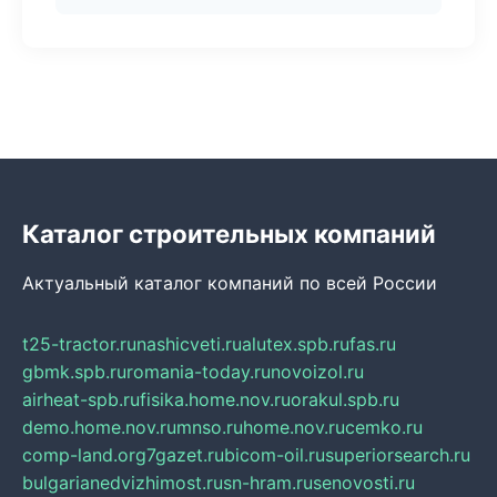
Каталог строительных компаний
Актуальный каталог компаний по всей России
t25-tractor.ru
nashicveti.ru
alutex.spb.ru
fas.ru
gbmk.spb.ru
romania-today.ru
novoizol.ru
airheat-spb.ru
fisika.home.nov.ru
orakul.spb.ru
demo.home.nov.ru
mnso.ru
home.nov.ru
cemko.ru
comp-land.org
7gazet.ru
bicom-oil.ru
superiorsearch.ru
bulgarianedvizhimost.ru
sn-hram.ru
senovosti.ru