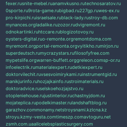
fexer.ru
snite-mebel.ru
anamvkusno.ru
technosaratov.ru
0sporte.ru
9rota-game.ru
bigbad.ru
227gp.ru
wes-ex.ru
pro-kirpichi.ru
israelsale.ru
black-lady.ru
stroy-db.com
mynances.org
ladalike.ru
zozor.ru
dvigremont.ru
odnokartinki.ru
htccare.ru
blogizotovoy.ru
oysters-digital.ru
o-remonte.org
remontdoma.com
myremont.org
portal-remonta.org
vyitikho.ru
mirjon.ru
superdeutsch.ru
mycrazystars.ru
filosofyfree.com
mypetslife.org
warren-buffett.org
greleon.com
sp-or.ru
infoelectrik.ru
materialexpert.ru
detkiexpert.ru
doktorvilechit.ru
vsesvoimirykami.ru
instrumentgid.ru
manikjurinfo.ru
hozjajkainfo.ru
stroimaterials.ru
doktoradvice.ru
selskoehozjajstvo.ru
otopleniehouse.ru
justinterior.ru
chastnyjdom.ru
mojateplica.ru
podelkimaster.ru
landshaftblog.ru
garazhov.com
monamy.net
stroysnami.kz
lcna.kz
stroyu.kz
my-vesta.com
timeszp.com
avtoguru.net
zsmh.com.ua
allcelebsplasticsurgery.com