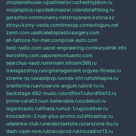
otopleniehouse.ru
justinterior.ru
chastnyjdom.ru
mojateplica.ru
podelkimaster.ru
landshaftblog.ru
garazhov.com
monamy.net
stroysnami.kz
lcna.kz
stroyu.kz
my-vesta.com
timeszp.com
avtoguru.net
zsmh.com.ua
allcelebsplasticsurgery.com
all-tattoos-for-men.com
poisk-auto.com
best-radio.com.ua
ost-engineering.com
kuryatnik.info
euroshiny.com.ua
poremontuavto.com
searchus-nauti.ru
mirmam.info
smi366.ru
transgazstroy.ru
orgmanagement.org
yes-fitness.ru
xtreme-rp.ru
wasdpvp.ru
voda-otri.ru
tishinapve.ru
orenferma.ru
avtoservis-avgust.ru
lord-tv.ru
backstage-682-music.ru
lordfilm7.ru
lordfilm13.ru
prime-cars63.ru
un-believable.ru
codetool.ru
legardoauto.ru
lithasa.ru
muz-1.ru
gooddver.ru
kinozadrot-3.ru
qr-plus-promo.ru
2shizashop.ru
udalenka-club.ru
nerabotaetsite.ru
carszona-bu.ru
dash-cash-now.ru
bravoprod.ru
kinozadrot13.ru