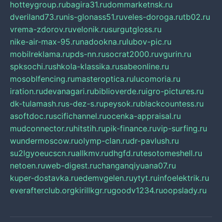
hotteygroup.ru
bagira31.ru
dommarketnsk.ru
dveriland73.ru
nis-glonass51.ru
veles-doroga.ru
tb02.ru
vrema-zdorov.ru
velonik.ru
surgutgloss.ru
nike-air-max-95.ru
nadookna.ru
lubov-pic.ru
mobilreklama.ru
pds-nn.ru
socrat2000.ru
vgurin.ru
spksochi.ru
shkola-klassika.ru
sabeonline.ru
mosoblfencing.ru
masteroptica.ru
lucomoria.ru
iration.ru
devanagari.ru
biblioverde.ru
igro-pictures.ru
dk-tulamash.ru
s-dez-s.ru
peysok.ru
blackcountess.ru
asoftdoc.ru
scifichannel.ru
ocenka-appraisal.ru
mudconnector.ru
hitstih.ru
pik-finance.ru
vip-surfing.ru
wundermoscow.ru
olymp-clan.ru
dr-pavlush.ru
su2lgyoeucscn.ru
allkmv.ru
dhgfd.ru
tesotomeshell.ru
netoen.ru
web-digest.ru
changanqiyuana07.ru
kuper-dostavka.ru
edemvgelen.ru
ytyt.ru
infoelektrik.ru
everafterclub.org
kirillkgr.ru
goodv1234.ru
oopslady.ru