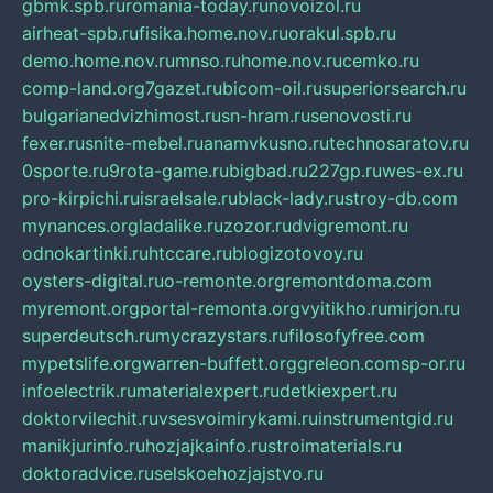
gbmk.spb.ru
romania-today.ru
novoizol.ru
airheat-spb.ru
fisika.home.nov.ru
orakul.spb.ru
demo.home.nov.ru
mnso.ru
home.nov.ru
cemko.ru
comp-land.org
7gazet.ru
bicom-oil.ru
superiorsearch.ru
bulgarianedvizhimost.ru
sn-hram.ru
senovosti.ru
fexer.ru
snite-mebel.ru
anamvkusno.ru
technosaratov.ru
0sporte.ru
9rota-game.ru
bigbad.ru
227gp.ru
wes-ex.ru
pro-kirpichi.ru
israelsale.ru
black-lady.ru
stroy-db.com
mynances.org
ladalike.ru
zozor.ru
dvigremont.ru
odnokartinki.ru
htccare.ru
blogizotovoy.ru
oysters-digital.ru
o-remonte.org
remontdoma.com
myremont.org
portal-remonta.org
vyitikho.ru
mirjon.ru
superdeutsch.ru
mycrazystars.ru
filosofyfree.com
mypetslife.org
warren-buffett.org
greleon.com
sp-or.ru
infoelectrik.ru
materialexpert.ru
detkiexpert.ru
doktorvilechit.ru
vsesvoimirykami.ru
instrumentgid.ru
manikjurinfo.ru
hozjajkainfo.ru
stroimaterials.ru
doktoradvice.ru
selskoehozjajstvo.ru