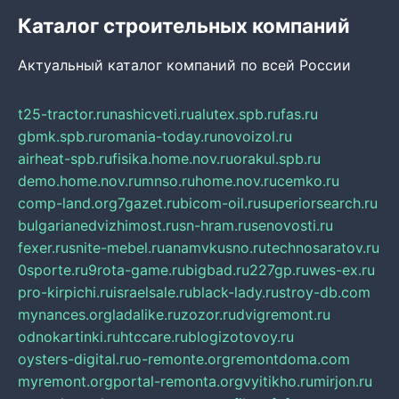
Каталог строительных компаний
Актуальный каталог компаний по всей России
t25-tractor.ru
nashicveti.ru
alutex.spb.ru
fas.ru
gbmk.spb.ru
romania-today.ru
novoizol.ru
airheat-spb.ru
fisika.home.nov.ru
orakul.spb.ru
demo.home.nov.ru
mnso.ru
home.nov.ru
cemko.ru
comp-land.org
7gazet.ru
bicom-oil.ru
superiorsearch.ru
bulgarianedvizhimost.ru
sn-hram.ru
senovosti.ru
fexer.ru
snite-mebel.ru
anamvkusno.ru
technosaratov.ru
0sporte.ru
9rota-game.ru
bigbad.ru
227gp.ru
wes-ex.ru
pro-kirpichi.ru
israelsale.ru
black-lady.ru
stroy-db.com
mynances.org
ladalike.ru
zozor.ru
dvigremont.ru
odnokartinki.ru
htccare.ru
blogizotovoy.ru
oysters-digital.ru
o-remonte.org
remontdoma.com
myremont.org
portal-remonta.org
vyitikho.ru
mirjon.ru