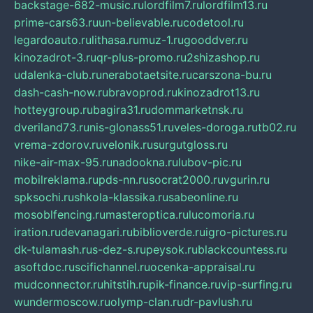
backstage-682-music.ru
lordfilm7.ru
lordfilm13.ru
prime-cars63.ru
un-believable.ru
codetool.ru
legardoauto.ru
lithasa.ru
muz-1.ru
gooddver.ru
kinozadrot-3.ru
qr-plus-promo.ru
2shizashop.ru
udalenka-club.ru
nerabotaetsite.ru
carszona-bu.ru
dash-cash-now.ru
bravoprod.ru
kinozadrot13.ru
hotteygroup.ru
bagira31.ru
dommarketnsk.ru
dveriland73.ru
nis-glonass51.ru
veles-doroga.ru
tb02.ru
vrema-zdorov.ru
velonik.ru
surgutgloss.ru
nike-air-max-95.ru
nadookna.ru
lubov-pic.ru
mobilreklama.ru
pds-nn.ru
socrat2000.ru
vgurin.ru
spksochi.ru
shkola-klassika.ru
sabeonline.ru
mosoblfencing.ru
masteroptica.ru
lucomoria.ru
iration.ru
devanagari.ru
biblioverde.ru
igro-pictures.ru
dk-tulamash.ru
s-dez-s.ru
peysok.ru
blackcountess.ru
asoftdoc.ru
scifichannel.ru
ocenka-appraisal.ru
mudconnector.ru
hitstih.ru
pik-finance.ru
vip-surfing.ru
wundermoscow.ru
olymp-clan.ru
dr-pavlush.ru