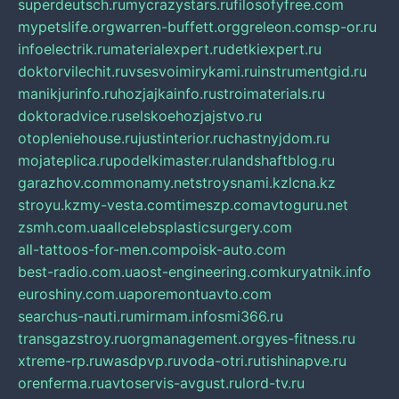
superdeutsch.ru
mycrazystars.ru
filosofyfree.com
mypetslife.org
warren-buffett.org
greleon.com
sp-or.ru
infoelectrik.ru
materialexpert.ru
detkiexpert.ru
doktorvilechit.ru
vsesvoimirykami.ru
instrumentgid.ru
manikjurinfo.ru
hozjajkainfo.ru
stroimaterials.ru
doktoradvice.ru
selskoehozjajstvo.ru
otopleniehouse.ru
justinterior.ru
chastnyjdom.ru
mojateplica.ru
podelkimaster.ru
landshaftblog.ru
garazhov.com
monamy.net
stroysnami.kz
lcna.kz
stroyu.kz
my-vesta.com
timeszp.com
avtoguru.net
zsmh.com.ua
allcelebsplasticsurgery.com
all-tattoos-for-men.com
poisk-auto.com
best-radio.com.ua
ost-engineering.com
kuryatnik.info
euroshiny.com.ua
poremontuavto.com
searchus-nauti.ru
mirmam.info
smi366.ru
transgazstroy.ru
orgmanagement.org
yes-fitness.ru
xtreme-rp.ru
wasdpvp.ru
voda-otri.ru
tishinapve.ru
orenferma.ru
avtoservis-avgust.ru
lord-tv.ru