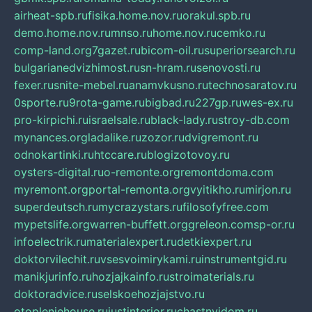
airheat-spb.ru
fisika.home.nov.ru
orakul.spb.ru
demo.home.nov.ru
mnso.ru
home.nov.ru
cemko.ru
comp-land.org
7gazet.ru
bicom-oil.ru
superiorsearch.ru
bulgarianedvizhimost.ru
sn-hram.ru
senovosti.ru
fexer.ru
snite-mebel.ru
anamvkusno.ru
technosaratov.ru
0sporte.ru
9rota-game.ru
bigbad.ru
227gp.ru
wes-ex.ru
pro-kirpichi.ru
israelsale.ru
black-lady.ru
stroy-db.com
mynances.org
ladalike.ru
zozor.ru
dvigremont.ru
odnokartinki.ru
htccare.ru
blogizotovoy.ru
oysters-digital.ru
o-remonte.org
remontdoma.com
myremont.org
portal-remonta.org
vyitikho.ru
mirjon.ru
superdeutsch.ru
mycrazystars.ru
filosofyfree.com
mypetslife.org
warren-buffett.org
greleon.com
sp-or.ru
infoelectrik.ru
materialexpert.ru
detkiexpert.ru
doktorvilechit.ru
vsesvoimirykami.ru
instrumentgid.ru
manikjurinfo.ru
hozjajkainfo.ru
stroimaterials.ru
doktoradvice.ru
selskoehozjajstvo.ru
otopleniehouse.ru
justinterior.ru
chastnyjdom.ru