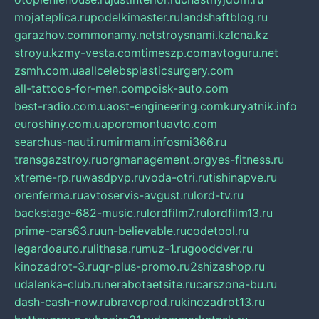
mojateplica.ru
podelkimaster.ru
landshaftblog.ru
garazhov.com
monamy.net
stroysnami.kz
lcna.kz
stroyu.kz
my-vesta.com
timeszp.com
avtoguru.net
zsmh.com.ua
allcelebsplasticsurgery.com
all-tattoos-for-men.com
poisk-auto.com
best-radio.com.ua
ost-engineering.com
kuryatnik.info
euroshiny.com.ua
poremontuavto.com
searchus-nauti.ru
mirmam.info
smi366.ru
transgazstroy.ru
orgmanagement.org
yes-fitness.ru
xtreme-rp.ru
wasdpvp.ru
voda-otri.ru
tishinapve.ru
orenferma.ru
avtoservis-avgust.ru
lord-tv.ru
backstage-682-music.ru
lordfilm7.ru
lordfilm13.ru
prime-cars63.ru
un-believable.ru
codetool.ru
legardoauto.ru
lithasa.ru
muz-1.ru
gooddver.ru
kinozadrot-3.ru
qr-plus-promo.ru
2shizashop.ru
udalenka-club.ru
nerabotaetsite.ru
carszona-bu.ru
dash-cash-now.ru
bravoprod.ru
kinozadrot13.ru