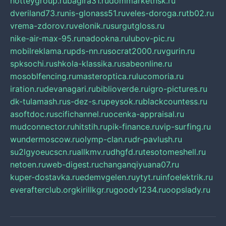
hotteygroup.ru
bagira31.ru
dommarketnsk.ru
dveriland73.ru
nis-glonass51.ru
veles-doroga.ru
tb02.ru
vrema-zdorov.ru
velonik.ru
surgutgloss.ru
nike-air-max-95.ru
nadookna.ru
lubov-pic.ru
mobilreklama.ru
pds-nn.ru
socrat2000.ru
vgurin.ru
spksochi.ru
shkola-klassika.ru
sabeonline.ru
mosoblfencing.ru
masteroptica.ru
lucomoria.ru
iration.ru
devanagari.ru
biblioverde.ru
igro-pictures.ru
dk-tulamash.ru
s-dez-s.ru
peysok.ru
blackcountess.ru
asoftdoc.ru
scifichannel.ru
ocenka-appraisal.ru
mudconnector.ru
hitstih.ru
pik-finance.ru
vip-surfing.ru
wundermoscow.ru
olymp-clan.ru
dr-pavlush.ru
su2lgyoeucscn.ru
allkmv.ru
dhgfd.ru
tesotomeshell.ru
netoen.ru
web-digest.ru
changanqiyuana07.ru
kuper-dostavka.ru
edemvgelen.ru
ytyt.ru
infoelektrik.ru
everafterclub.org
kirillkgr.ru
goodv1234.ru
oopslady.ru