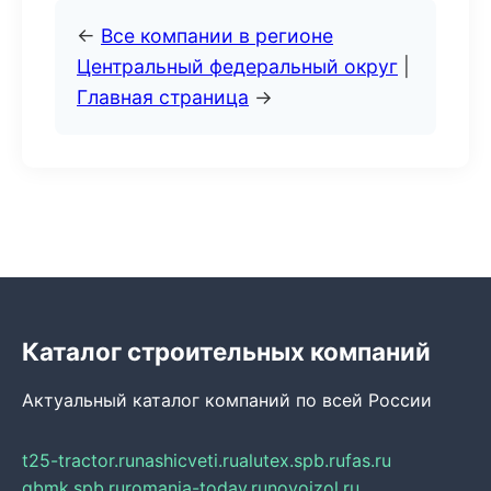
←
Все компании в регионе
Центральный федеральный округ
|
Главная страница
→
Каталог строительных компаний
Актуальный каталог компаний по всей России
t25-tractor.ru
nashicveti.ru
alutex.spb.ru
fas.ru
gbmk.spb.ru
romania-today.ru
novoizol.ru