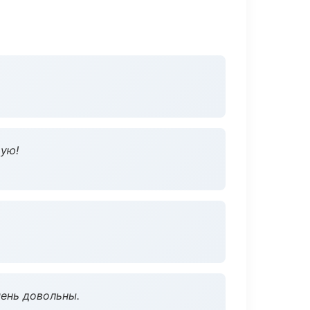
дую!
чень довольны.