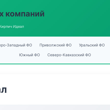
х компаний
Кирпич Идеал
еро-Западный ФО
Приволжский ФО
Уральский ФО
Южный ФО
Северо-Кавказский ФО
ал