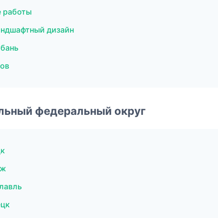
 работы
андшафтный дизайн
 бань
лов
альный федеральный округ
цк
еж
лавль
ецк