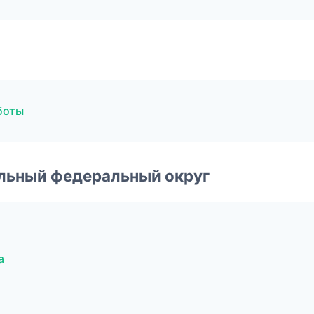
боты
альный федеральный округ
а