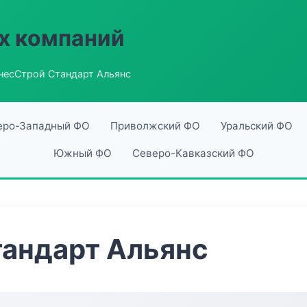
х компаний
несСтрой Стандарт Альянс
еро-Западный ФО
Приволжский ФО
Уральский ФО
Южный ФО
Северо-Кавказский ФО
тандарт Альянс