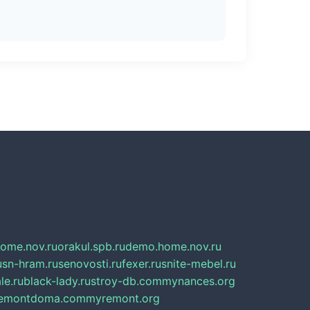
home.nov.ru
orakul.spb.ru
demo.home.nov.ru
u
sn-hram.ru
senovosti.ru
fexer.ru
snite-mebel.ru
le.ru
black-lady.ru
stroy-db.com
mynances.org
emontdoma.com
myremont.org