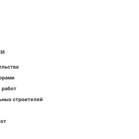
ми
ельства
торами
 работ
ьных строителей
бот