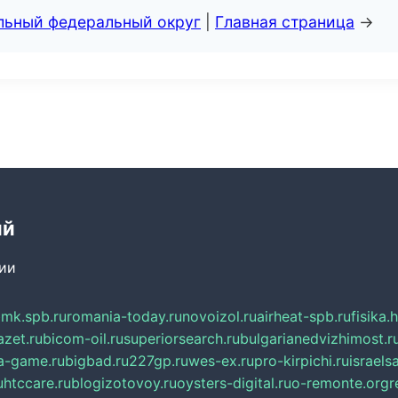
альный федеральный округ
|
Главная страница
→
ий
сии
mk.spb.ru
romania-today.ru
novoizol.ru
airheat-spb.ru
fisika.
azet.ru
bicom-oil.ru
superiorsearch.ru
bulgarianedvizhimost.r
a-game.ru
bigbad.ru
227gp.ru
wes-ex.ru
pro-kirpichi.ru
israelsa
u
htccare.ru
blogizotovoy.ru
oysters-digital.ru
o-remonte.org
r