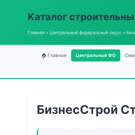
Каталог строительны
Главная
»
Центральный федеральный округ
» Биз
🏠 Главная
Центральный ФО
Сев
БизнесСтрой С