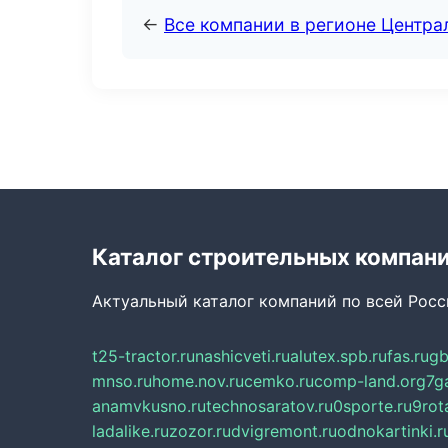
←
Все компании в регионе Центр
Каталог строительных компан
Актуальный каталог компаний по всей Рос
t25-tractor.ru
nashicveti.ru
alutex.spb.ru
fas.ru
gb
mnso.ru
home.nov.ru
cemko.ru
comp-land.org
7g
anamvkusno.ru
technosaratov.ru
0sporte.ru
9rot
ladalike.ru
zozor.ru
dvigremont.ru
odnokartinki.r