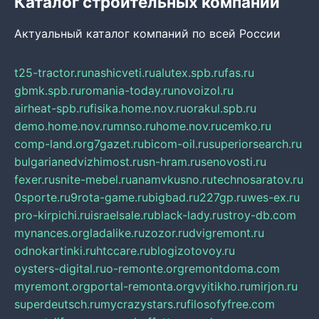
Каталог строительных компаний
Актуальный каталог компаний по всей России
t25-tractor.ru
nashicveti.ru
alutex.spb.ru
fas.ru
gbmk.spb.ru
romania-today.ru
novoizol.ru
airheat-spb.ru
fisika.home.nov.ru
orakul.spb.ru
demo.home.nov.ru
mnso.ru
home.nov.ru
cemko.ru
comp-land.org
7gazet.ru
bicom-oil.ru
superiorsearch.ru
bulgarianedvizhimost.ru
sn-hram.ru
senovosti.ru
fexer.ru
snite-mebel.ru
anamvkusno.ru
technosaratov.ru
0sporte.ru
9rota-game.ru
bigbad.ru
227gp.ru
wes-ex.ru
pro-kirpichi.ru
israelsale.ru
black-lady.ru
stroy-db.com
mynances.org
ladalike.ru
zozor.ru
dvigremont.ru
odnokartinki.ru
htccare.ru
blogizotovoy.ru
oysters-digital.ru
o-remonte.org
remontdoma.com
myremont.org
portal-remonta.org
vyitikho.ru
mirjon.ru
superdeutsch.ru
mycrazystars.ru
filosofyfree.com