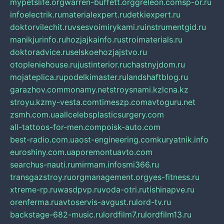
mypetslife.org
warren-buffett.org
greleon.com
sp-or.ru
infoelectrik.ru
materialexpert.ru
detkiexpert.ru
doktorvilechit.ru
vsesvoimirykami.ru
instrumentgid.ru
manikjurinfo.ru
hozjajkainfo.ru
stroimaterials.ru
doktoradvice.ru
selskoehozjajstvo.ru
otopleniehouse.ru
justinterior.ru
chastnyjdom.ru
mojateplica.ru
podelkimaster.ru
landshaftblog.ru
garazhov.com
monamy.net
stroysnami.kz
lcna.kz
stroyu.kz
my-vesta.com
timeszp.com
avtoguru.net
zsmh.com.ua
allcelebsplasticsurgery.com
all-tattoos-for-men.com
poisk-auto.com
best-radio.com.ua
ost-engineering.com
kuryatnik.info
euroshiny.com.ua
poremontuavto.com
searchus-nauti.ru
mirmam.info
smi366.ru
transgazstroy.ru
orgmanagement.org
yes-fitness.ru
xtreme-rp.ru
wasdpvp.ru
voda-otri.ru
tishinapve.ru
orenferma.ru
avtoservis-avgust.ru
lord-tv.ru
backstage-682-music.ru
lordfilm7.ru
lordfilm13.ru