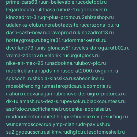
prime-cars63.ru
un-believable.ru
codetool.ru
legardoauto.ru
lithasa.ru
muz-1.ru
gooddver.ru
kinozadrot-3.ru
qr-plus-promo.ru
2shizashop.ru
udalenka-club.ru
nerabotaetsite.ru
carszona-bu.ru
dash-cash-now.ru
bravoprod.ru
kinozadrot13.ru
hotteygroup.ru
bagira31.ru
dommarketnsk.ru
dveriland73.ru
nis-glonass51.ru
veles-doroga.ru
tb02.ru
vrema-zdorov.ru
velonik.ru
surgutgloss.ru
nike-air-max-95.ru
nadookna.ru
lubov-pic.ru
mobilreklama.ru
pds-nn.ru
socrat2000.ru
vgurin.ru
spksochi.ru
shkola-klassika.ru
sabeonline.ru
mosoblfencing.ru
masteroptica.ru
lucomoria.ru
iration.ru
devanagari.ru
biblioverde.ru
igro-pictures.ru
dk-tulamash.ru
s-dez-s.ru
peysok.ru
blackcountess.ru
asoftdoc.ru
scifichannel.ru
ocenka-appraisal.ru
mudconnector.ru
hitstih.ru
pik-finance.ru
vip-surfing.ru
wundermoscow.ru
olymp-clan.ru
dr-pavlush.ru
su2lgyoeucscn.ru
allkmv.ru
dhgfd.ru
tesotomeshell.ru