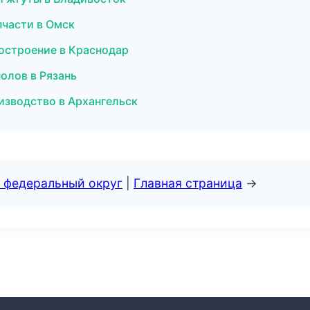
пчасти в Омск
остроение в Краснодар
олов в Рязань
изводство в Архангельск
 федеральный округ
|
Главная страница
→