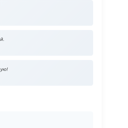
й.
дую!