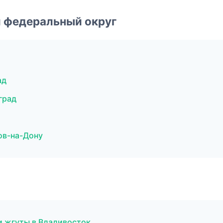
 федеральный округ
ад
град
ов-на-Дону
и жгуты в Владивосток