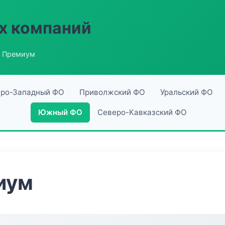
х компаний
р Премиум
ро-Западный ФО
Приволжский ФО
Уральский ФО
Южный ФО
Северо-Кавказский ФО
иум