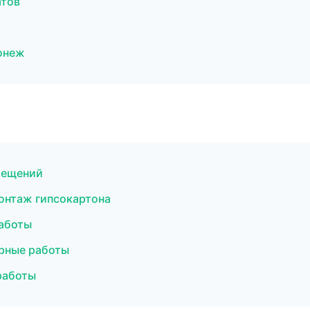
атов
онеж
мещений
онтаж гипсокартона
аботы
рные работы
работы