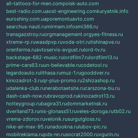
all-tattoos-for-men.com
poisk-auto.com
best-radio.com.ua
ost-engineering.com
kuryatnik.info
euroshiny.com.ua
poremontuavto.com
searchus-nauti.ru
mirmam.info
smi366.ru
transgazstroy.ru
orgmanagement.org
yes-fitness.ru
xtreme-rp.ru
wasdpvp.ru
voda-otri.ru
tishinapve.ru
orenferma.ru
avtoservis-avgust.ru
lord-tv.ru
backstage-682-music.ru
lordfilm7.ru
lordfilm13.ru
prime-cars63.ru
un-believable.ru
codetool.ru
legardoauto.ru
lithasa.ru
muz-1.ru
gooddver.ru
kinozadrot-3.ru
qr-plus-promo.ru
2shizashop.ru
udalenka-club.ru
nerabotaetsite.ru
carszona-bu.ru
dash-cash-now.ru
bravoprod.ru
kinozadrot13.ru
hotteygroup.ru
bagira31.ru
dommarketnsk.ru
dveriland73.ru
nis-glonass51.ru
veles-doroga.ru
tb02.ru
vrema-zdorov.ru
velonik.ru
surgutgloss.ru
nike-air-max-95.ru
nadookna.ru
lubov-pic.ru
mobilreklama.ru
pds-nn.ru
socrat2000.ru
vgurin.ru