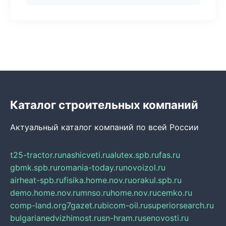
Каталог строительных компаний
Актуальный каталог компаний по всей России
t25-tractor.ru
nashicveti.ru
alutex.spb.ru
fas.ru
gbmk.spb.ru
romania-today.ru
novoizol.ru
airheat-spb.ru
fisika.home.nov.ru
orakul.spb.ru
demo.home.nov.ru
mnso.ru
home.nov.ru
cemko.ru
comp-land.org
7gazet.ru
bicom-oil.ru
superiorsearch.ru
bulgarianedvizhimost.ru
sn-hram.ru
senovosti.ru