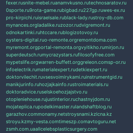
fexer.ru
snite-mebel.ru
anamvkusno.ru
technosaratov.ru
0sporte.ru
9rota-game.ru
bigbad.ru
227gp.ru
wes-ex.ru
pro-kirpichi.ru
israelsale.ru
black-lady.ru
stroy-db.com
mynances.org
ladalike.ru
zozor.ru
dvigremont.ru
odnokartinki.ru
htccare.ru
blogizotovoy.ru
oysters-digital.ru
o-remonte.org
remontdoma.com
myremont.org
portal-remonta.org
vyitikho.ru
mirjon.ru
superdeutsch.ru
mycrazystars.ru
filosofyfree.com
mypetslife.org
warren-buffett.org
greleon.com
sp-or.ru
infoelectrik.ru
materialexpert.ru
detkiexpert.ru
doktorvilechit.ru
vsesvoimirykami.ru
instrumentgid.ru
manikjurinfo.ru
hozjajkainfo.ru
stroimaterials.ru
doktoradvice.ru
selskoehozjajstvo.ru
otopleniehouse.ru
justinterior.ru
chastnyjdom.ru
mojateplica.ru
podelkimaster.ru
landshaftblog.ru
garazhov.com
monamy.net
stroysnami.kz
lcna.kz
stroyu.kz
my-vesta.com
timeszp.com
avtoguru.net
zsmh.com.ua
allcelebsplasticsurgery.com