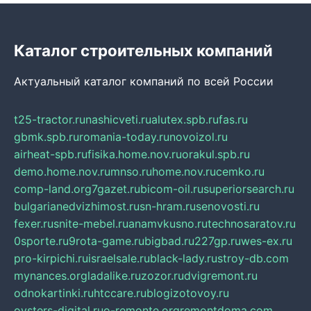
Каталог строительных компаний
Актуальный каталог компаний по всей России
t25-tractor.ru
nashicveti.ru
alutex.spb.ru
fas.ru
gbmk.spb.ru
romania-today.ru
novoizol.ru
airheat-spb.ru
fisika.home.nov.ru
orakul.spb.ru
demo.home.nov.ru
mnso.ru
home.nov.ru
cemko.ru
comp-land.org
7gazet.ru
bicom-oil.ru
superiorsearch.ru
bulgarianedvizhimost.ru
sn-hram.ru
senovosti.ru
fexer.ru
snite-mebel.ru
anamvkusno.ru
technosaratov.ru
0sporte.ru
9rota-game.ru
bigbad.ru
227gp.ru
wes-ex.ru
pro-kirpichi.ru
israelsale.ru
black-lady.ru
stroy-db.com
mynances.org
ladalike.ru
zozor.ru
dvigremont.ru
odnokartinki.ru
htccare.ru
blogizotovoy.ru
oysters-digital.ru
o-remonte.org
remontdoma.com