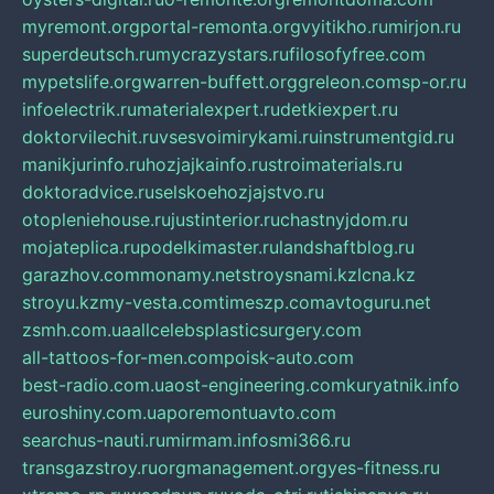
myremont.org
portal-remonta.org
vyitikho.ru
mirjon.ru
superdeutsch.ru
mycrazystars.ru
filosofyfree.com
mypetslife.org
warren-buffett.org
greleon.com
sp-or.ru
infoelectrik.ru
materialexpert.ru
detkiexpert.ru
doktorvilechit.ru
vsesvoimirykami.ru
instrumentgid.ru
manikjurinfo.ru
hozjajkainfo.ru
stroimaterials.ru
doktoradvice.ru
selskoehozjajstvo.ru
otopleniehouse.ru
justinterior.ru
chastnyjdom.ru
mojateplica.ru
podelkimaster.ru
landshaftblog.ru
garazhov.com
monamy.net
stroysnami.kz
lcna.kz
stroyu.kz
my-vesta.com
timeszp.com
avtoguru.net
zsmh.com.ua
allcelebsplasticsurgery.com
all-tattoos-for-men.com
poisk-auto.com
best-radio.com.ua
ost-engineering.com
kuryatnik.info
euroshiny.com.ua
poremontuavto.com
searchus-nauti.ru
mirmam.info
smi366.ru
transgazstroy.ru
orgmanagement.org
yes-fitness.ru