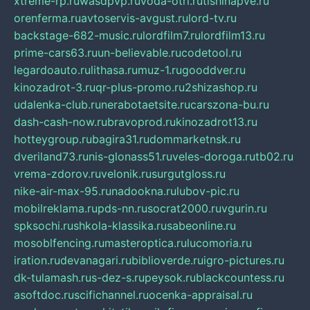
xtreme-rp.ru
wasdpvp.ru
voda-otri.ru
tishinapve.ru
orenferma.ru
avtoservis-avgust.ru
lord-tv.ru
backstage-682-music.ru
lordfilm7.ru
lordfilm13.ru
prime-cars63.ru
un-believable.ru
codetool.ru
legardoauto.ru
lithasa.ru
muz-1.ru
gooddver.ru
kinozadrot-3.ru
qr-plus-promo.ru
2shizashop.ru
udalenka-club.ru
nerabotaetsite.ru
carszona-bu.ru
dash-cash-now.ru
bravoprod.ru
kinozadrot13.ru
hotteygroup.ru
bagira31.ru
dommarketnsk.ru
dveriland73.ru
nis-glonass51.ru
veles-doroga.ru
tb02.ru
vrema-zdorov.ru
velonik.ru
surgutgloss.ru
nike-air-max-95.ru
nadookna.ru
lubov-pic.ru
mobilreklama.ru
pds-nn.ru
socrat2000.ru
vgurin.ru
spksochi.ru
shkola-klassika.ru
sabeonline.ru
mosoblfencing.ru
masteroptica.ru
lucomoria.ru
iration.ru
devanagari.ru
biblioverde.ru
igro-pictures.ru
dk-tulamash.ru
s-dez-s.ru
peysok.ru
blackcountess.ru
asoftdoc.ru
scifichannel.ru
ocenka-appraisal.ru