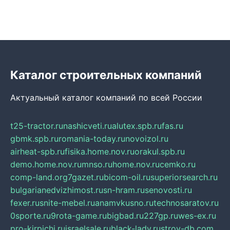
Каталог строительных компаний
Актуальный каталог компаний по всей России
t25-tractor.ru
nashicveti.ru
alutex.spb.ru
fas.ru
gbmk.spb.ru
romania-today.ru
novoizol.ru
airheat-spb.ru
fisika.home.nov.ru
orakul.spb.ru
demo.home.nov.ru
mnso.ru
home.nov.ru
cemko.ru
comp-land.org
7gazet.ru
bicom-oil.ru
superiorsearch.ru
bulgarianedvizhimost.ru
sn-hram.ru
senovosti.ru
fexer.ru
snite-mebel.ru
anamvkusno.ru
technosaratov.ru
0sporte.ru
9rota-game.ru
bigbad.ru
227gp.ru
wes-ex.ru
pro-kirpichi.ru
israelsale.ru
black-lady.ru
stroy-db.com