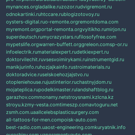
mynances.org
ladalike.ru
zozor.ru
dvigremont.ru
odnokartinki.ru
htccare.ru
blogizotovoy.ru
oysters-digital.ru
o-remonte.org
remontdoma.com
myremont.org
portal-remonta.org
vyitikho.ru
mirjon.ru
superdeutsch.ru
mycrazystars.ru
filosofyfree.com
mypetslife.org
warren-buffett.org
greleon.com
sp-or.ru
infoelectrik.ru
materialexpert.ru
detkiexpert.ru
doktorvilechit.ru
vsesvoimirykami.ru
instrumentgid.ru
manikjurinfo.ru
hozjajkainfo.ru
stroimaterials.ru
doktoradvice.ru
selskoehozjajstvo.ru
otopleniehouse.ru
justinterior.ru
chastnyjdom.ru
mojateplica.ru
podelkimaster.ru
landshaftblog.ru
garazhov.com
monamy.net
stroysnami.kz
lcna.kz
stroyu.kz
my-vesta.com
timeszp.com
avtoguru.net
zsmh.com.ua
allcelebsplasticsurgery.com
all-tattoos-for-men.com
poisk-auto.com
best-radio.com.ua
ost-engineering.com
kuryatnik.info
euroshiny.com.ua
poremontuavto.com