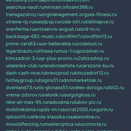
searchus-nauti.ru
mirmam.info
smi366.ru
transgazstroy.ru
orgmanagement.org
yes-fitness.ru
xtreme-rp.ru
wasdpvp.ru
voda-otri.ru
tishinapve.ru
orenferma.ru
avtoservis-avgust.ru
lord-tv.ru
backstage-682-music.ru
lordfilm7.ru
lordfilm13.ru
prime-cars63.ru
un-believable.ru
codetool.ru
legardoauto.ru
lithasa.ru
muz-1.ru
gooddver.ru
kinozadrot-3.ru
qr-plus-promo.ru
2shizashop.ru
udalenka-club.ru
nerabotaetsite.ru
carszona-bu.ru
dash-cash-now.ru
bravoprod.ru
kinozadrot13.ru
hotteygroup.ru
bagira31.ru
dommarketnsk.ru
dveriland73.ru
nis-glonass51.ru
veles-doroga.ru
tb02.ru
vrema-zdorov.ru
velonik.ru
surgutgloss.ru
nike-air-max-95.ru
nadookna.ru
lubov-pic.ru
mobilreklama.ru
pds-nn.ru
socrat2000.ru
vgurin.ru
spksochi.ru
shkola-klassika.ru
sabeonline.ru
mosoblfencing.ru
masteroptica.ru
lucomoria.ru