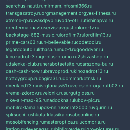
searchus-nauti.ru
mirmam.info
smi366.ru
transgazstroy.ru
orgmanagement.org
yes-fitness.ru
xtreme-rp.ru
wasdpvp.ru
voda-otri.ru
tishinapve.ru
orenferma.ru
avtoservis-avgust.ru
lord-tv.ru
backstage-682-music.ru
lordfilm7.ru
lordfilm13.ru
prime-cars63.ru
un-believable.ru
codetool.ru
legardoauto.ru
lithasa.ru
muz-1.ru
gooddver.ru
kinozadrot-3.ru
qr-plus-promo.ru
2shizashop.ru
udalenka-club.ru
nerabotaetsite.ru
carszona-bu.ru
dash-cash-now.ru
bravoprod.ru
kinozadrot13.ru
hotteygroup.ru
bagira31.ru
dommarketnsk.ru
dveriland73.ru
nis-glonass51.ru
veles-doroga.ru
tb02.ru
vrema-zdorov.ru
velonik.ru
surgutgloss.ru
nike-air-max-95.ru
nadookna.ru
lubov-pic.ru
mobilreklama.ru
pds-nn.ru
socrat2000.ru
vgurin.ru
spksochi.ru
shkola-klassika.ru
sabeonline.ru
mosoblfencing.ru
masteroptica.ru
lucomoria.ru
iration.ru
devanagari.ru
biblioverde.ru
igro-pictures.ru