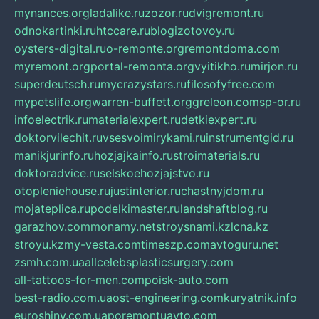
mynances.org
ladalike.ru
zozor.ru
dvigremont.ru
odnokartinki.ru
htccare.ru
blogizotovoy.ru
oysters-digital.ru
o-remonte.org
remontdoma.com
myremont.org
portal-remonta.org
vyitikho.ru
mirjon.ru
superdeutsch.ru
mycrazystars.ru
filosofyfree.com
mypetslife.org
warren-buffett.org
greleon.com
sp-or.ru
infoelectrik.ru
materialexpert.ru
detkiexpert.ru
doktorvilechit.ru
vsesvoimirykami.ru
instrumentgid.ru
manikjurinfo.ru
hozjajkainfo.ru
stroimaterials.ru
doktoradvice.ru
selskoehozjajstvo.ru
otopleniehouse.ru
justinterior.ru
chastnyjdom.ru
mojateplica.ru
podelkimaster.ru
landshaftblog.ru
garazhov.com
monamy.net
stroysnami.kz
lcna.kz
stroyu.kz
my-vesta.com
timeszp.com
avtoguru.net
zsmh.com.ua
allcelebsplasticsurgery.com
all-tattoos-for-men.com
poisk-auto.com
best-radio.com.ua
ost-engineering.com
kuryatnik.info
euroshiny.com.ua
poremontuavto.com