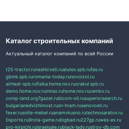
Каталог строительных компаний
Актуальный каталог компаний по всей России
t25-tractor.ru
nashicveti.ru
alutex.spb.ru
fas.ru
gbmk.spb.ru
romania-today.ru
novoizol.ru
airheat-spb.ru
fisika.home.nov.ru
orakul.spb.ru
demo.home.nov.ru
mnso.ru
home.nov.ru
cemko.ru
comp-land.org
7gazet.ru
bicom-oil.ru
superiorsearch.ru
bulgarianedvizhimost.ru
sn-hram.ru
senovosti.ru
fexer.ru
snite-mebel.ru
anamvkusno.ru
technosaratov.ru
0sporte.ru
9rota-game.ru
bigbad.ru
227gp.ru
wes-ex.ru
pro-kirpichi.ru
israelsale.ru
black-lady.ru
stroy-db.com