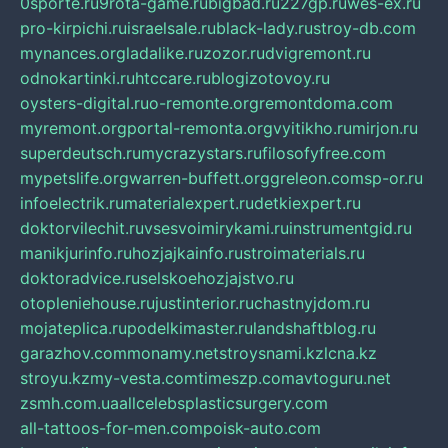
0sporte.ru
9rota-game.ru
bigbad.ru
227gp.ru
wes-ex.ru
pro-kirpichi.ru
israelsale.ru
black-lady.ru
stroy-db.com
mynances.org
ladalike.ru
zozor.ru
dvigremont.ru
odnokartinki.ru
htccare.ru
blogizotovoy.ru
oysters-digital.ru
o-remonte.org
remontdoma.com
myremont.org
portal-remonta.org
vyitikho.ru
mirjon.ru
superdeutsch.ru
mycrazystars.ru
filosofyfree.com
mypetslife.org
warren-buffett.org
greleon.com
sp-or.ru
infoelectrik.ru
materialexpert.ru
detkiexpert.ru
doktorvilechit.ru
vsesvoimirykami.ru
instrumentgid.ru
manikjurinfo.ru
hozjajkainfo.ru
stroimaterials.ru
doktoradvice.ru
selskoehozjajstvo.ru
otopleniehouse.ru
justinterior.ru
chastnyjdom.ru
mojateplica.ru
podelkimaster.ru
landshaftblog.ru
garazhov.com
monamy.net
stroysnami.kz
lcna.kz
stroyu.kz
my-vesta.com
timeszp.com
avtoguru.net
zsmh.com.ua
allcelebsplasticsurgery.com
all-tattoos-for-men.com
poisk-auto.com