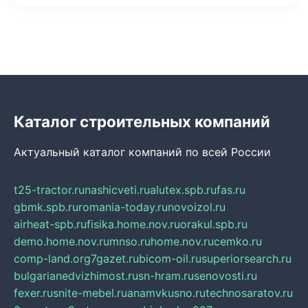
Каталог строительных компаний
Актуальный каталог компаний по всей России
t25-tractor.ru
nashicveti.ru
alutex.spb.ru
fas.ru
gbmk.spb.ru
romania-today.ru
novoizol.ru
airheat-spb.ru
fisika.home.nov.ru
orakul.spb.ru
demo.home.nov.ru
mnso.ru
home.nov.ru
cemko.ru
comp-land.org
7gazet.ru
bicom-oil.ru
superiorsearch.ru
bulgarianedvizhimost.ru
sn-hram.ru
senovosti.ru
fexer.ru
snite-mebel.ru
anamvkusno.ru
technosaratov.ru