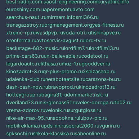
best-radio.com.ua
ost-engineering.com
kuryatnik.info
euroshiny.com.ua
poremontuavto.com
searchus-nauti.ru
mirmam.info
smi366.ru
transgazstroy.ru
orgmanagement.org
yes-fitness.ru
xtreme-rp.ru
wasdpvp.ru
voda-otri.ru
tishinapve.ru
orenferma.ru
avtoservis-avgust.ru
lord-tv.ru
backstage-682-music.ru
lordfilm7.ru
lordfilm13.ru
prime-cars63.ru
un-believable.ru
codetool.ru
legardoauto.ru
lithasa.ru
muz-1.ru
gooddver.ru
kinozadrot-3.ru
qr-plus-promo.ru
2shizashop.ru
udalenka-club.ru
nerabotaetsite.ru
carszona-bu.ru
dash-cash-now.ru
bravoprod.ru
kinozadrot13.ru
hotteygroup.ru
bagira31.ru
dommarketnsk.ru
dveriland73.ru
nis-glonass51.ru
veles-doroga.ru
tb02.ru
vrema-zdorov.ru
velonik.ru
surgutgloss.ru
nike-air-max-95.ru
nadookna.ru
lubov-pic.ru
mobilreklama.ru
pds-nn.ru
socrat2000.ru
vgurin.ru
spksochi.ru
shkola-klassika.ru
sabeonline.ru