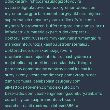
odnokartinki.ru
htccare.ru
blogizotovoy.ru
oysters-digital.ru
o-remonte.org
remontdoma.com
myremont.org
portal-remonta.org
vyitikho.ru
mirjon.ru
superdeutsch.ru
mycrazystars.ru
filosofyfree.com
mypetslife.org
warren-buffett.org
greleon.com
sp-or.ru
infoelectrik.ru
materialexpert.ru
detkiexpert.ru
doktorvilechit.ru
vsesvoimirykami.ru
instrumentgid.ru
manikjurinfo.ru
hozjajkainfo.ru
stroimaterials.ru
doktoradvice.ru
selskoehozjajstvo.ru
otopleniehouse.ru
justinterior.ru
chastnyjdom.ru
mojateplica.ru
podelkimaster.ru
landshaftblog.ru
garazhov.com
monamy.net
stroysnami.kz
lcna.kz
stroyu.kz
my-vesta.com
timeszp.com
avtoguru.net
zsmh.com.ua
allcelebsplasticsurgery.com
all-tattoos-for-men.com
poisk-auto.com
best-radio.com.ua
ost-engineering.com
kuryatnik.info
euroshiny.com.ua
poremontuavto.com
searchus-nauti.ru
mirmam.info
smi366.ru