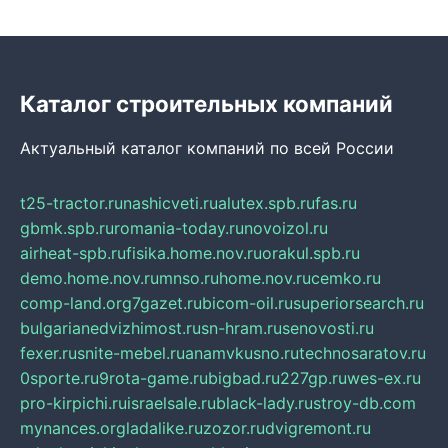
Каталог строительных компаний
Актуальный каталог компаний по всей России
t25-tractor.ru
nashicveti.ru
alutex.spb.ru
fas.ru
gbmk.spb.ru
romania-today.ru
novoizol.ru
airheat-spb.ru
fisika.home.nov.ru
orakul.spb.ru
demo.home.nov.ru
mnso.ru
home.nov.ru
cemko.ru
comp-land.org
7gazet.ru
bicom-oil.ru
superiorsearch.ru
bulgarianedvizhimost.ru
sn-hram.ru
senovosti.ru
fexer.ru
snite-mebel.ru
anamvkusno.ru
technosaratov.ru
0sporte.ru
9rota-game.ru
bigbad.ru
227gp.ru
wes-ex.ru
pro-kirpichi.ru
israelsale.ru
black-lady.ru
stroy-db.com
mynances.org
ladalike.ru
zozor.ru
dvigremont.ru