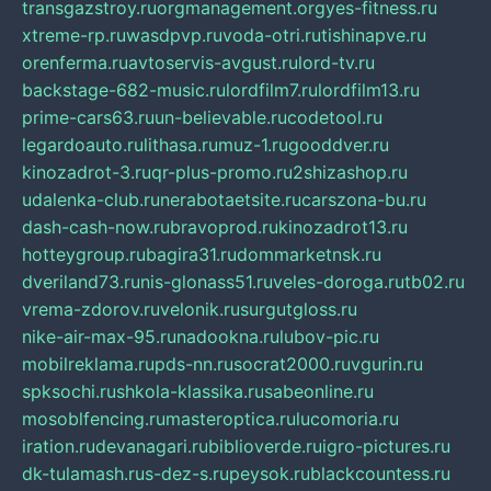
transgazstroy.ru
orgmanagement.org
yes-fitness.ru
xtreme-rp.ru
wasdpvp.ru
voda-otri.ru
tishinapve.ru
orenferma.ru
avtoservis-avgust.ru
lord-tv.ru
backstage-682-music.ru
lordfilm7.ru
lordfilm13.ru
prime-cars63.ru
un-believable.ru
codetool.ru
legardoauto.ru
lithasa.ru
muz-1.ru
gooddver.ru
kinozadrot-3.ru
qr-plus-promo.ru
2shizashop.ru
udalenka-club.ru
nerabotaetsite.ru
carszona-bu.ru
dash-cash-now.ru
bravoprod.ru
kinozadrot13.ru
hotteygroup.ru
bagira31.ru
dommarketnsk.ru
dveriland73.ru
nis-glonass51.ru
veles-doroga.ru
tb02.ru
vrema-zdorov.ru
velonik.ru
surgutgloss.ru
nike-air-max-95.ru
nadookna.ru
lubov-pic.ru
mobilreklama.ru
pds-nn.ru
socrat2000.ru
vgurin.ru
spksochi.ru
shkola-klassika.ru
sabeonline.ru
mosoblfencing.ru
masteroptica.ru
lucomoria.ru
iration.ru
devanagari.ru
biblioverde.ru
igro-pictures.ru
dk-tulamash.ru
s-dez-s.ru
peysok.ru
blackcountess.ru