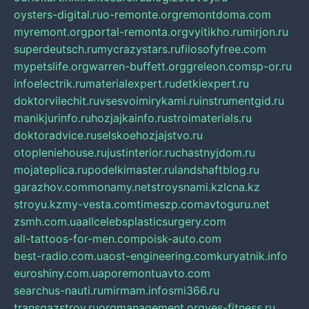
oysters-digital.ru
o-remonte.org
remontdoma.com
myremont.org
portal-remonta.org
vyitikho.ru
mirjon.ru
superdeutsch.ru
mycrazystars.ru
filosofyfree.com
mypetslife.org
warren-buffett.org
greleon.com
sp-or.ru
infoelectrik.ru
materialexpert.ru
detkiexpert.ru
doktorvilechit.ru
vsesvoimirykami.ru
instrumentgid.ru
manikjurinfo.ru
hozjajkainfo.ru
stroimaterials.ru
doktoradvice.ru
selskoehozjajstvo.ru
otopleniehouse.ru
justinterior.ru
chastnyjdom.ru
mojateplica.ru
podelkimaster.ru
landshaftblog.ru
garazhov.com
monamy.net
stroysnami.kz
lcna.kz
stroyu.kz
my-vesta.com
timeszp.com
avtoguru.net
zsmh.com.ua
allcelebsplasticsurgery.com
all-tattoos-for-men.com
poisk-auto.com
best-radio.com.ua
ost-engineering.com
kuryatnik.info
euroshiny.com.ua
poremontuavto.com
searchus-nauti.ru
mirmam.info
smi366.ru
transgazstroy.ru
orgmanagement.org
yes-fitness.ru