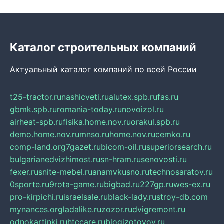
Каталог строительных компаний
Актуальный каталог компаний по всей России
t25-tractor.ru
nashicveti.ru
alutex.spb.ru
fas.ru
gbmk.spb.ru
romania-today.ru
novoizol.ru
airheat-spb.ru
fisika.home.nov.ru
orakul.spb.ru
demo.home.nov.ru
mnso.ru
home.nov.ru
cemko.ru
comp-land.org
7gazet.ru
bicom-oil.ru
superiorsearch.ru
bulgarianedvizhimost.ru
sn-hram.ru
senovosti.ru
fexer.ru
snite-mebel.ru
anamvkusno.ru
technosaratov.ru
0sporte.ru
9rota-game.ru
bigbad.ru
227gp.ru
wes-ex.ru
pro-kirpichi.ru
israelsale.ru
black-lady.ru
stroy-db.com
mynances.org
ladalike.ru
zozor.ru
dvigremont.ru
odnokartinki.ru
htccare.ru
blogizotovoy.ru