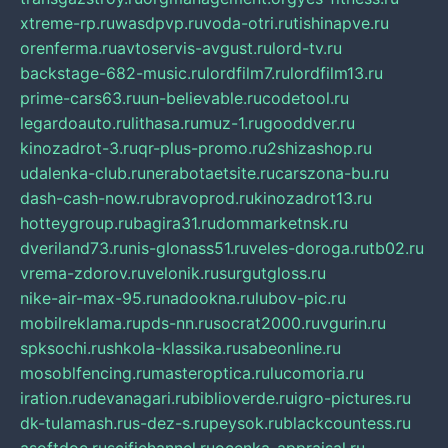
xtreme-rp.ru
wasdpvp.ru
voda-otri.ru
tishinapve.ru
orenferma.ru
avtoservis-avgust.ru
lord-tv.ru
backstage-682-music.ru
lordfilm7.ru
lordfilm13.ru
prime-cars63.ru
un-believable.ru
codetool.ru
legardoauto.ru
lithasa.ru
muz-1.ru
gooddver.ru
kinozadrot-3.ru
qr-plus-promo.ru
2shizashop.ru
udalenka-club.ru
nerabotaetsite.ru
carszona-bu.ru
dash-cash-now.ru
bravoprod.ru
kinozadrot13.ru
hotteygroup.ru
bagira31.ru
dommarketnsk.ru
dveriland73.ru
nis-glonass51.ru
veles-doroga.ru
tb02.ru
vrema-zdorov.ru
velonik.ru
surgutgloss.ru
nike-air-max-95.ru
nadookna.ru
lubov-pic.ru
mobilreklama.ru
pds-nn.ru
socrat2000.ru
vgurin.ru
spksochi.ru
shkola-klassika.ru
sabeonline.ru
mosoblfencing.ru
masteroptica.ru
lucomoria.ru
iration.ru
devanagari.ru
biblioverde.ru
igro-pictures.ru
dk-tulamash.ru
s-dez-s.ru
peysok.ru
blackcountess.ru