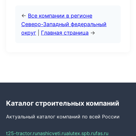
←
Все компании в регионе
Северо-Западный федеральный
округ
|
Главная страница
→
Каталог строительных компаний
Актуальный каталог компаний по всей России
t25-tractor.ru
nashicveti.ru
alutex.spb.ru
fas.ru