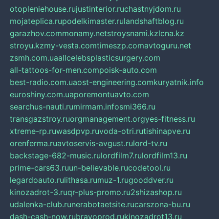
otopleniehouse.ru
justinterior.ru
chastnyjdom.ru
mojateplica.ru
podelkimaster.ru
landshaftblog.ru
garazhov.com
monamy.net
stroysnami.kz
lcna.kz
stroyu.kz
my-vesta.com
timeszp.com
avtoguru.net
zsmh.com.ua
allcelebsplasticsurgery.com
all-tattoos-for-men.com
poisk-auto.com
best-radio.com.ua
ost-engineering.com
kuryatnik.info
euroshiny.com.ua
poremontuavto.com
searchus-nauti.ru
mirmam.info
smi366.ru
transgazstroy.ru
orgmanagement.org
yes-fitness.ru
xtreme-rp.ru
wasdpvp.ru
voda-otri.ru
tishinapve.ru
orenferma.ru
avtoservis-avgust.ru
lord-tv.ru
backstage-682-music.ru
lordfilm7.ru
lordfilm13.ru
prime-cars63.ru
un-believable.ru
codetool.ru
legardoauto.ru
lithasa.ru
muz-1.ru
gooddver.ru
kinozadrot-3.ru
qr-plus-promo.ru
2shizashop.ru
udalenka-club.ru
nerabotaetsite.ru
carszona-bu.ru
dash-cash-now.ru
bravoprod.ru
kinozadrot13.ru