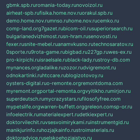
gbmk.spb.ru
romania-today.ru
novoizol.ru
airheat-spb.ru
fisika.home.nov.ru
orakul.spb.ru
demo.home.nov.ru
mnso.ru
home.nov.ru
cemko.ru
comp-land.org
7gazet.ru
bicom-oil.ru
superiorsearch.ru
bulgarianedvizhimost.ru
sn-hram.ru
senovosti.ru
fexer.ru
snite-mebel.ru
anamvkusno.ru
technosaratov.ru
0sporte.ru
9rota-game.ru
bigbad.ru
227gp.ru
wes-ex.ru
pro-kirpichi.ru
israelsale.ru
black-lady.ru
stroy-db.com
mynances.org
ladalike.ru
zozor.ru
dvigremont.ru
odnokartinki.ru
htccare.ru
blogizotovoy.ru
oysters-digital.ru
o-remonte.org
remontdoma.com
myremont.org
portal-remonta.org
vyitikho.ru
mirjon.ru
superdeutsch.ru
mycrazystars.ru
filosofyfree.com
mypetslife.org
warren-buffett.org
greleon.com
sp-or.ru
infoelectrik.ru
materialexpert.ru
detkiexpert.ru
doktorvilechit.ru
vsesvoimirykami.ru
instrumentgid.ru
manikjurinfo.ru
hozjajkainfo.ru
stroimaterials.ru
doktoradvice.ru
selskoehozjajstvo.ru