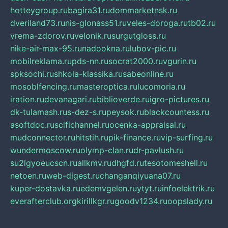
hotteygroup.ru
bagira31.ru
dommarketnsk.ru
dveriland73.ru
nis-glonass51.ru
veles-doroga.ru
tb02.ru
vrema-zdorov.ru
velonik.ru
surgutgloss.ru
nike-air-max-95.ru
nadookna.ru
lubov-pic.ru
mobilreklama.ru
pds-nn.ru
socrat2000.ru
vgurin.ru
spksochi.ru
shkola-klassika.ru
sabeonline.ru
mosoblfencing.ru
masteroptica.ru
lucomoria.ru
iration.ru
devanagari.ru
biblioverde.ru
igro-pictures.ru
dk-tulamash.ru
s-dez-s.ru
peysok.ru
blackcountess.ru
asoftdoc.ru
scifichannel.ru
ocenka-appraisal.ru
mudconnector.ru
hitstih.ru
pik-finance.ru
vip-surfing.ru
wundermoscow.ru
olymp-clan.ru
dr-pavlush.ru
su2lgyoeucscn.ru
allkmv.ru
dhgfd.ru
tesotomeshell.ru
netoen.ru
web-digest.ru
changanqiyuana07.ru
kuper-dostavka.ru
edemvgelen.ru
ytyt.ru
infoelektrik.ru
everafterclub.org
kirillkgr.ru
goodv1234.ru
oopslady.ru