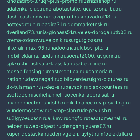
kinozadrot-3.ru
qr-plus-promo.ru
2shizashop.ru
udalenka-club.ru
nerabotaetsite.ru
carszona-bu.ru
dash-cash-now.ru
bravoprod.ru
kinozadrot13.ru
hotteygroup.ru
bagira31.ru
dommarketnsk.ru
dveriland73.ru
nis-glonass51.ru
veles-doroga.ru
tb02.ru
vrema-zdorov.ru
velonik.ru
surgutgloss.ru
nike-air-max-95.ru
nadookna.ru
lubov-pic.ru
mobilreklama.ru
pds-nn.ru
socrat2000.ru
vgurin.ru
spksochi.ru
shkola-klassika.ru
sabeonline.ru
mosoblfencing.ru
masteroptica.ru
lucomoria.ru
iration.ru
devanagari.ru
biblioverde.ru
igro-pictures.ru
dk-tulamash.ru
s-dez-s.ru
peysok.ru
blackcountess.ru
asoftdoc.ru
scifichannel.ru
ocenka-appraisal.ru
mudconnector.ru
hitstih.ru
pik-finance.ru
vip-surfing.ru
wundermoscow.ru
olymp-clan.ru
dr-pavlush.ru
su2lgyoeucscn.ru
allkmv.ru
dhgfd.ru
tesotomeshell.ru
netoen.ru
web-digest.ru
changanqiyuana07.ru
kuper-dostavka.ru
edemvgelen.ru
ytyt.ru
infoelektrik.ru