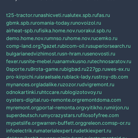
t25-tractor.ru
nashicveti.ru
alutex.spb.ru
fas.ru
gbmk.spb.ru
romania-today.ru
novoizol.ru
airheat-spb.ru
fisika.home.nov.ru
orakul.spb.ru
demo.home.nov.ru
mnso.ru
home.nov.ru
cemko.ru
comp-land.org
7gazet.ru
bicom-oil.ru
superiorsearch.ru
bulgarianedvizhimost.ru
sn-hram.ru
senovosti.ru
fexer.ru
snite-mebel.ru
anamvkusno.ru
technosaratov.ru
0sporte.ru
9rota-game.ru
bigbad.ru
227gp.ru
wes-ex.ru
pro-kirpichi.ru
israelsale.ru
black-lady.ru
stroy-db.com
mynances.org
ladalike.ru
zozor.ru
dvigremont.ru
odnokartinki.ru
htccare.ru
blogizotovoy.ru
oysters-digital.ru
o-remonte.org
remontdoma.com
myremont.org
portal-remonta.org
vyitikho.ru
mirjon.ru
superdeutsch.ru
mycrazystars.ru
filosofyfree.com
mypetslife.org
warren-buffett.org
greleon.com
sp-or.ru
infoelectrik.ru
materialexpert.ru
detkiexpert.ru