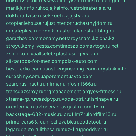
doktorvilechit.ru
vsesvoimirykami.ru
instrumentgid.ru
manikjurinfo.ru
hozjajkainfo.ru
stroimaterials.ru
doktoradvice.ru
selskoehozjajstvo.ru
otopleniehouse.ru
justinterior.ru
chastnyjdom.ru
mojateplica.ru
podelkimaster.ru
landshaftblog.ru
garazhov.com
monamy.net
stroysnami.kz
lcna.kz
stroyu.kz
my-vesta.com
timeszp.com
avtoguru.net
zsmh.com.ua
allcelebsplasticsurgery.com
all-tattoos-for-men.com
poisk-auto.com
best-radio.com.ua
ost-engineering.com
kuryatnik.info
euroshiny.com.ua
poremontuavto.com
searchus-nauti.ru
mirmam.info
smi366.ru
transgazstroy.ru
orgmanagement.org
yes-fitness.ru
xtreme-rp.ru
wasdpvp.ru
voda-otri.ru
tishinapve.ru
orenferma.ru
avtoservis-avgust.ru
lord-tv.ru
backstage-682-music.ru
lordfilm7.ru
lordfilm13.ru
prime-cars63.ru
un-believable.ru
codetool.ru
legardoauto.ru
lithasa.ru
muz-1.ru
gooddver.ru