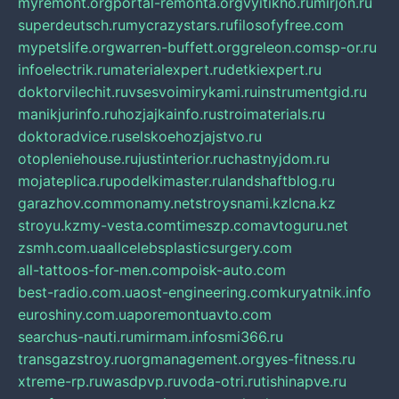
myremont.org
portal-remonta.org
vyitikho.ru
mirjon.ru
superdeutsch.ru
mycrazystars.ru
filosofyfree.com
mypetslife.org
warren-buffett.org
greleon.com
sp-or.ru
infoelectrik.ru
materialexpert.ru
detkiexpert.ru
doktorvilechit.ru
vsesvoimirykami.ru
instrumentgid.ru
manikjurinfo.ru
hozjajkainfo.ru
stroimaterials.ru
doktoradvice.ru
selskoehozjajstvo.ru
otopleniehouse.ru
justinterior.ru
chastnyjdom.ru
mojateplica.ru
podelkimaster.ru
landshaftblog.ru
garazhov.com
monamy.net
stroysnami.kz
lcna.kz
stroyu.kz
my-vesta.com
timeszp.com
avtoguru.net
zsmh.com.ua
allcelebsplasticsurgery.com
all-tattoos-for-men.com
poisk-auto.com
best-radio.com.ua
ost-engineering.com
kuryatnik.info
euroshiny.com.ua
poremontuavto.com
searchus-nauti.ru
mirmam.info
smi366.ru
transgazstroy.ru
orgmanagement.org
yes-fitness.ru
xtreme-rp.ru
wasdpvp.ru
voda-otri.ru
tishinapve.ru