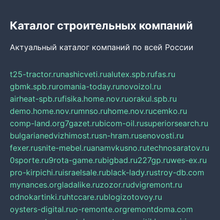
Каталог строительных компаний
Актуальный каталог компаний по всей России
t25-tractor.ru
nashicveti.ru
alutex.spb.ru
fas.ru
gbmk.spb.ru
romania-today.ru
novoizol.ru
airheat-spb.ru
fisika.home.nov.ru
orakul.spb.ru
demo.home.nov.ru
mnso.ru
home.nov.ru
cemko.ru
comp-land.org
7gazet.ru
bicom-oil.ru
superiorsearch.ru
bulgarianedvizhimost.ru
sn-hram.ru
senovosti.ru
fexer.ru
snite-mebel.ru
anamvkusno.ru
technosaratov.ru
0sporte.ru
9rota-game.ru
bigbad.ru
227gp.ru
wes-ex.ru
pro-kirpichi.ru
israelsale.ru
black-lady.ru
stroy-db.com
mynances.org
ladalike.ru
zozor.ru
dvigremont.ru
odnokartinki.ru
htccare.ru
blogizotovoy.ru
oysters-digital.ru
o-remonte.org
remontdoma.com