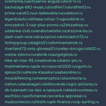
orenferma.ru
avtoservis-avgust.ru
lord-tv.ru
backstage-682-music.ru
lordfilm7.ru
lordfilm13.ru
prime-cars63.ru
un-believable.ru
codetool.ru
legardoauto.ru
lithasa.ru
muz-1.ru
gooddver.ru
kinozadrot-3.ru
qr-plus-promo.ru
2shizashop.ru
udalenka-club.ru
nerabotaetsite.ru
carszona-bu.ru
dash-cash-now.ru
bravoprod.ru
kinozadrot13.ru
hotteygroup.ru
bagira31.ru
dommarketnsk.ru
dveriland73.ru
nis-glonass51.ru
veles-doroga.ru
tb02.ru
vrema-zdorov.ru
velonik.ru
surgutgloss.ru
nike-air-max-95.ru
nadookna.ru
lubov-pic.ru
mobilreklama.ru
pds-nn.ru
socrat2000.ru
vgurin.ru
spksochi.ru
shkola-klassika.ru
sabeonline.ru
mosoblfencing.ru
masteroptica.ru
lucomoria.ru
iration.ru
devanagari.ru
biblioverde.ru
igro-pictures.ru
dk-tulamash.ru
s-dez-s.ru
peysok.ru
blackcountess.ru
asoftdoc.ru
scifichannel.ru
ocenka-appraisal.ru
mudconnector.ru
hitstih.ru
pik-finance.ru
vip-surfing.ru