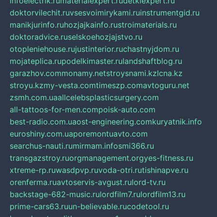
infoelectrik.ru
materialexpert.ru
detkiexpert.ru
doktorvilechit.ru
vsesvoimirykami.ru
instrumentgid.ru
manikjurinfo.ru
hozjajkainfo.ru
stroimaterials.ru
doktoradvice.ru
selskoehozjajstvo.ru
otopleniehouse.ru
justinterior.ru
chastnyjdom.ru
mojateplica.ru
podelkimaster.ru
landshaftblog.ru
garazhov.com
monamy.net
stroysnami.kz
lcna.kz
stroyu.kz
my-vesta.com
timeszp.com
avtoguru.net
zsmh.com.ua
allcelebsplasticsurgery.com
all-tattoos-for-men.com
poisk-auto.com
best-radio.com.ua
ost-engineering.com
kuryatnik.info
euroshiny.com.ua
poremontuavto.com
searchus-nauti.ru
mirmam.info
smi366.ru
transgazstroy.ru
orgmanagement.org
yes-fitness.ru
xtreme-rp.ru
wasdpvp.ru
voda-otri.ru
tishinapve.ru
orenferma.ru
avtoservis-avgust.ru
lord-tv.ru
backstage-682-music.ru
lordfilm7.ru
lordfilm13.ru
prime-cars63.ru
un-believable.ru
codetool.ru