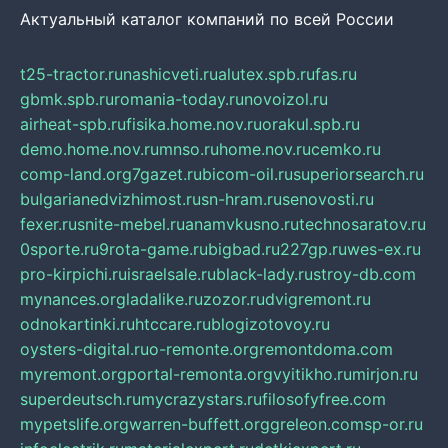
Актуальный каталог компаний по всей России
t25-tractor.ru
nashicveti.ru
alutex.spb.ru
fas.ru
gbmk.spb.ru
romania-today.ru
novoizol.ru
airheat-spb.ru
fisika.home.nov.ru
orakul.spb.ru
demo.home.nov.ru
mnso.ru
home.nov.ru
cemko.ru
comp-land.org
7gazet.ru
bicom-oil.ru
superiorsearch.ru
bulgarianedvizhimost.ru
sn-hram.ru
senovosti.ru
fexer.ru
snite-mebel.ru
anamvkusno.ru
technosaratov.ru
0sporte.ru
9rota-game.ru
bigbad.ru
227gp.ru
wes-ex.ru
pro-kirpichi.ru
israelsale.ru
black-lady.ru
stroy-db.com
mynances.org
ladalike.ru
zozor.ru
dvigremont.ru
odnokartinki.ru
htccare.ru
blogizotovoy.ru
oysters-digital.ru
o-remonte.org
remontdoma.com
myremont.org
portal-remonta.org
vyitikho.ru
mirjon.ru
superdeutsch.ru
mycrazystars.ru
filosofyfree.com
mypetslife.org
warren-buffett.org
greleon.com
sp-or.ru