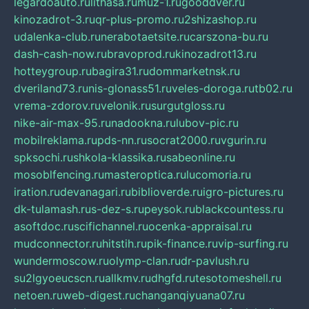
legardoauto.ru
lithasa.ru
muz-1.ru
gooddver.ru
kinozadrot-3.ru
qr-plus-promo.ru
2shizashop.ru
udalenka-club.ru
nerabotaetsite.ru
carszona-bu.ru
dash-cash-now.ru
bravoprod.ru
kinozadrot13.ru
hotteygroup.ru
bagira31.ru
dommarketnsk.ru
dveriland73.ru
nis-glonass51.ru
veles-doroga.ru
tb02.ru
vrema-zdorov.ru
velonik.ru
surgutgloss.ru
nike-air-max-95.ru
nadookna.ru
lubov-pic.ru
mobilreklama.ru
pds-nn.ru
socrat2000.ru
vgurin.ru
spksochi.ru
shkola-klassika.ru
sabeonline.ru
mosoblfencing.ru
masteroptica.ru
lucomoria.ru
iration.ru
devanagari.ru
biblioverde.ru
igro-pictures.ru
dk-tulamash.ru
s-dez-s.ru
peysok.ru
blackcountess.ru
asoftdoc.ru
scifichannel.ru
ocenka-appraisal.ru
mudconnector.ru
hitstih.ru
pik-finance.ru
vip-surfing.ru
wundermoscow.ru
olymp-clan.ru
dr-pavlush.ru
su2lgyoeucscn.ru
allkmv.ru
dhgfd.ru
tesotomeshell.ru
netoen.ru
web-digest.ru
changanqiyuana07.ru