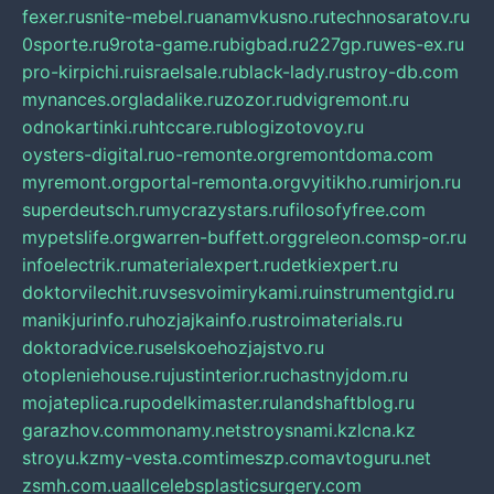
fexer.ru
snite-mebel.ru
anamvkusno.ru
technosaratov.ru
0sporte.ru
9rota-game.ru
bigbad.ru
227gp.ru
wes-ex.ru
pro-kirpichi.ru
israelsale.ru
black-lady.ru
stroy-db.com
mynances.org
ladalike.ru
zozor.ru
dvigremont.ru
odnokartinki.ru
htccare.ru
blogizotovoy.ru
oysters-digital.ru
o-remonte.org
remontdoma.com
myremont.org
portal-remonta.org
vyitikho.ru
mirjon.ru
superdeutsch.ru
mycrazystars.ru
filosofyfree.com
mypetslife.org
warren-buffett.org
greleon.com
sp-or.ru
infoelectrik.ru
materialexpert.ru
detkiexpert.ru
doktorvilechit.ru
vsesvoimirykami.ru
instrumentgid.ru
manikjurinfo.ru
hozjajkainfo.ru
stroimaterials.ru
doktoradvice.ru
selskoehozjajstvo.ru
otopleniehouse.ru
justinterior.ru
chastnyjdom.ru
mojateplica.ru
podelkimaster.ru
landshaftblog.ru
garazhov.com
monamy.net
stroysnami.kz
lcna.kz
stroyu.kz
my-vesta.com
timeszp.com
avtoguru.net
zsmh.com.ua
allcelebsplasticsurgery.com