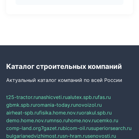
Каталог строительных компаний
Актуальный каталог компаний по всей России
t25-tractor.ru
nashicveti.ru
alutex.spb.ru
fas.ru
gbmk.spb.ru
romania-today.ru
novoizol.ru
airheat-spb.ru
fisika.home.nov.ru
orakul.spb.ru
demo.home.nov.ru
mnso.ru
home.nov.ru
cemko.ru
comp-land.org
7gazet.ru
bicom-oil.ru
superiorsearch.ru
bulgarianedvizhimost.ru
sn-hram.ru
senovosti.ru