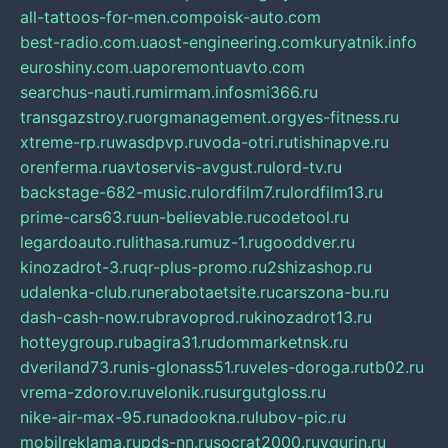
all-tattoos-for-men.com
poisk-auto.com
best-radio.com.ua
ost-engineering.com
kuryatnik.info
euroshiny.com.ua
poremontuavto.com
searchus-nauti.ru
mirmam.info
smi366.ru
transgazstroy.ru
orgmanagement.org
yes-fitness.ru
xtreme-rp.ru
wasdpvp.ru
voda-otri.ru
tishinapve.ru
orenferma.ru
avtoservis-avgust.ru
lord-tv.ru
backstage-682-music.ru
lordfilm7.ru
lordfilm13.ru
prime-cars63.ru
un-believable.ru
codetool.ru
legardoauto.ru
lithasa.ru
muz-1.ru
gooddver.ru
kinozadrot-3.ru
qr-plus-promo.ru
2shizashop.ru
udalenka-club.ru
nerabotaetsite.ru
carszona-bu.ru
dash-cash-now.ru
bravoprod.ru
kinozadrot13.ru
hotteygroup.ru
bagira31.ru
dommarketnsk.ru
dveriland73.ru
nis-glonass51.ru
veles-doroga.ru
tb02.ru
vrema-zdorov.ru
velonik.ru
surgutgloss.ru
nike-air-max-95.ru
nadookna.ru
lubov-pic.ru
mobilreklama.ru
pds-nn.ru
socrat2000.ru
vgurin.ru