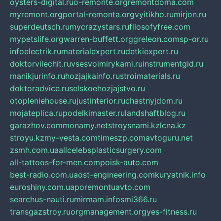
oysters-digital.ru
o-remonte.org
remontdoma.com
myremont.org
portal-remonta.org
vyitikho.ru
mirjon.ru
superdeutsch.ru
mycrazystars.ru
filosofyfree.com
mypetslife.org
warren-buffett.org
greleon.com
sp-or.ru
infoelectrik.ru
materialexpert.ru
detkiexpert.ru
doktorvilechit.ru
vsesvoimirykami.ru
instrumentgid.ru
manikjurinfo.ru
hozjajkainfo.ru
stroimaterials.ru
doktoradvice.ru
selskoehozjajstvo.ru
otopleniehouse.ru
justinterior.ru
chastnyjdom.ru
mojateplica.ru
podelkimaster.ru
landshaftblog.ru
garazhov.com
monamy.net
stroysnami.kz
lcna.kz
stroyu.kz
my-vesta.com
timeszp.com
avtoguru.net
zsmh.com.ua
allcelebsplasticsurgery.com
all-tattoos-for-men.com
poisk-auto.com
best-radio.com.ua
ost-engineering.com
kuryatnik.info
euroshiny.com.ua
poremontuavto.com
searchus-nauti.ru
mirmam.info
smi366.ru
transgazstroy.ru
orgmanagement.org
yes-fitness.ru