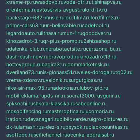
xtreme-rp.ru
wasdpvp.ru
voda-otri.ru
tishinapve.ru
orenferma.ru
avtoservis-avgust.ru
lord-tv.ru
backstage-682-music.ru
lordfilm7.ru
lordfilm13.ru
prime-cars63.ru
un-believable.ru
codetool.ru
legardoauto.ru
lithasa.ru
muz-1.ru
gooddver.ru
kinozadrot-3.ru
qr-plus-promo.ru
2shizashop.ru
udalenka-club.ru
nerabotaetsite.ru
carszona-bu.ru
dash-cash-now.ru
bravoprod.ru
kinozadrot13.ru
hotteygroup.ru
bagira31.ru
dommarketnsk.ru
dveriland73.ru
nis-glonass51.ru
veles-doroga.ru
tb02.ru
vrema-zdorov.ru
velonik.ru
surgutgloss.ru
nike-air-max-95.ru
nadookna.ru
lubov-pic.ru
mobilreklama.ru
pds-nn.ru
socrat2000.ru
vgurin.ru
spksochi.ru
shkola-klassika.ru
sabeonline.ru
mosoblfencing.ru
masteroptica.ru
lucomoria.ru
iration.ru
devanagari.ru
biblioverde.ru
igro-pictures.ru
dk-tulamash.ru
s-dez-s.ru
peysok.ru
blackcountess.ru
asoftdoc.ru
scifichannel.ru
ocenka-appraisal.ru