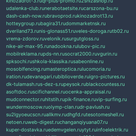
kinozadrot-3.ru
qr-plus-promo.ru
2shizashop.ru
udalenka-club.ru
nerabotaetsite.ru
carszona-bu.ru
dash-cash-now.ru
bravoprod.ru
kinozadrot13.ru
hotteygroup.ru
bagira31.ru
dommarketnsk.ru
dveriland73.ru
nis-glonass51.ru
veles-doroga.ru
tb02.ru
vrema-zdorov.ru
velonik.ru
surgutgloss.ru
nike-air-max-95.ru
nadookna.ru
lubov-pic.ru
mobilreklama.ru
pds-nn.ru
socrat2000.ru
vgurin.ru
spksochi.ru
shkola-klassika.ru
sabeonline.ru
mosoblfencing.ru
masteroptica.ru
lucomoria.ru
iration.ru
devanagari.ru
biblioverde.ru
igro-pictures.ru
dk-tulamash.ru
s-dez-s.ru
peysok.ru
blackcountess.ru
asoftdoc.ru
scifichannel.ru
ocenka-appraisal.ru
mudconnector.ru
hitstih.ru
pik-finance.ru
vip-surfing.ru
wundermoscow.ru
olymp-clan.ru
dr-pavlush.ru
su2lgyoeucscn.ru
allkmv.ru
dhgfd.ru
tesotomeshell.ru
netoen.ru
web-digest.ru
changanqiyuana07.ru
kuper-dostavka.ru
edemvgelen.ru
ytyt.ru
infoelektrik.ru