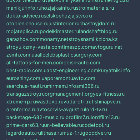
doktorvilechit.ru
vsesvoimirykami.ru
instrumentgid.ru
manikjurinfo.ru
hozjajkainfo.ru
stroimaterials.ru
doktoradvice.ru
selskoehozjajstvo.ru
otopleniehouse.ru
justinterior.ru
chastnyjdom.ru
mojateplica.ru
podelkimaster.ru
landshaftblog.ru
garazhov.com
monamy.net
stroysnami.kz
lcna.kz
stroyu.kz
my-vesta.com
timeszp.com
avtoguru.net
zsmh.com.ua
allcelebsplasticsurgery.com
all-tattoos-for-men.com
poisk-auto.com
best-radio.com.ua
ost-engineering.com
kuryatnik.info
euroshiny.com.ua
poremontuavto.com
searchus-nauti.ru
mirmam.info
smi366.ru
transgazstroy.ru
orgmanagement.org
yes-fitness.ru
xtreme-rp.ru
wasdpvp.ru
voda-otri.ru
tishinapve.ru
orenferma.ru
avtoservis-avgust.ru
lord-tv.ru
backstage-682-music.ru
lordfilm7.ru
lordfilm13.ru
prime-cars63.ru
un-believable.ru
codetool.ru
legardoauto.ru
lithasa.ru
muz-1.ru
gooddver.ru