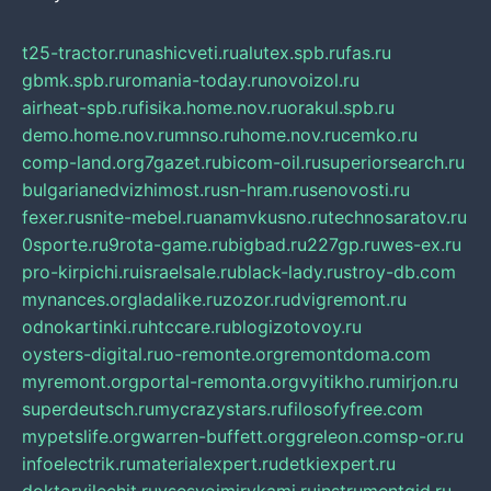
t25-tractor.ru
nashicveti.ru
alutex.spb.ru
fas.ru
gbmk.spb.ru
romania-today.ru
novoizol.ru
airheat-spb.ru
fisika.home.nov.ru
orakul.spb.ru
demo.home.nov.ru
mnso.ru
home.nov.ru
cemko.ru
comp-land.org
7gazet.ru
bicom-oil.ru
superiorsearch.ru
bulgarianedvizhimost.ru
sn-hram.ru
senovosti.ru
fexer.ru
snite-mebel.ru
anamvkusno.ru
technosaratov.ru
0sporte.ru
9rota-game.ru
bigbad.ru
227gp.ru
wes-ex.ru
pro-kirpichi.ru
israelsale.ru
black-lady.ru
stroy-db.com
mynances.org
ladalike.ru
zozor.ru
dvigremont.ru
odnokartinki.ru
htccare.ru
blogizotovoy.ru
oysters-digital.ru
o-remonte.org
remontdoma.com
myremont.org
portal-remonta.org
vyitikho.ru
mirjon.ru
superdeutsch.ru
mycrazystars.ru
filosofyfree.com
mypetslife.org
warren-buffett.org
greleon.com
sp-or.ru
infoelectrik.ru
materialexpert.ru
detkiexpert.ru