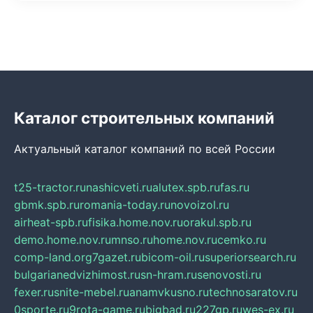
Каталог строительных компаний
Актуальный каталог компаний по всей России
t25-tractor.ru
nashicveti.ru
alutex.spb.ru
fas.ru
gbmk.spb.ru
romania-today.ru
novoizol.ru
airheat-spb.ru
fisika.home.nov.ru
orakul.spb.ru
demo.home.nov.ru
mnso.ru
home.nov.ru
cemko.ru
comp-land.org
7gazet.ru
bicom-oil.ru
superiorsearch.ru
bulgarianedvizhimost.ru
sn-hram.ru
senovosti.ru
fexer.ru
snite-mebel.ru
anamvkusno.ru
technosaratov.ru
0sporte.ru
9rota-game.ru
bigbad.ru
227gp.ru
wes-ex.ru