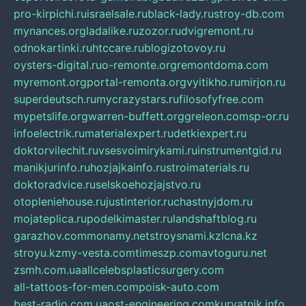
pro-kirpichi.ru
israelsale.ru
black-lady.ru
stroy-db.com
mynances.org
ladalike.ru
zozor.ru
dvigremont.ru
odnokartinki.ru
htccare.ru
blogizotovoy.ru
oysters-digital.ru
o-remonte.org
remontdoma.com
myremont.org
portal-remonta.org
vyitikho.ru
mirjon.ru
superdeutsch.ru
mycrazystars.ru
filosofyfree.com
mypetslife.org
warren-buffett.org
greleon.com
sp-or.ru
infoelectrik.ru
materialexpert.ru
detkiexpert.ru
doktorvilechit.ru
vsesvoimirykami.ru
instrumentgid.ru
manikjurinfo.ru
hozjajkainfo.ru
stroimaterials.ru
doktoradvice.ru
selskoehozjajstvo.ru
otopleniehouse.ru
justinterior.ru
chastnyjdom.ru
mojateplica.ru
podelkimaster.ru
landshaftblog.ru
garazhov.com
monamy.net
stroysnami.kz
lcna.kz
stroyu.kz
my-vesta.com
timeszp.com
avtoguru.net
zsmh.com.ua
allcelebsplasticsurgery.com
all-tattoos-for-men.com
poisk-auto.com
best-radio.com.ua
ost-engineering.com
kuryatnik.info