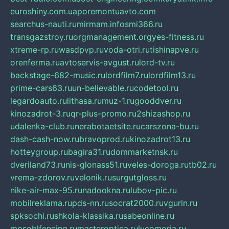
euroshiny.com.ua
poremontuavto.com
searchus-nauti.ru
mirmam.info
smi366.ru
transgazstroy.ru
orgmanagement.org
yes-fitness.ru
xtreme-rp.ru
wasdpvp.ru
voda-otri.ru
tishinapve.ru
orenferma.ru
avtoservis-avgust.ru
lord-tv.ru
backstage-682-music.ru
lordfilm7.ru
lordfilm13.ru
prime-cars63.ru
un-believable.ru
codetool.ru
legardoauto.ru
lithasa.ru
muz-1.ru
gooddver.ru
kinozadrot-3.ru
qr-plus-promo.ru
2shizashop.ru
udalenka-club.ru
nerabotaetsite.ru
carszona-bu.ru
dash-cash-now.ru
bravoprod.ru
kinozadrot13.ru
hotteygroup.ru
bagira31.ru
dommarketnsk.ru
dveriland73.ru
nis-glonass51.ru
veles-doroga.ru
tb02.ru
vrema-zdorov.ru
velonik.ru
surgutgloss.ru
nike-air-max-95.ru
nadookna.ru
lubov-pic.ru
mobilreklama.ru
pds-nn.ru
socrat2000.ru
vgurin.ru
spksochi.ru
shkola-klassika.ru
sabeonline.ru
mosoblfencing.ru
masteroptica.ru
lucomoria.ru