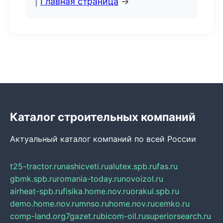
|
Главная страница
→
Каталог строительных компаний
Актуальный каталог компаний по всей России
t25-tractor.ru
nashicveti.ru
alutex.spb.ru
fas.ru
gbmk.spb.ru
romania-today.ru
novoizol.ru
airheat-spb.ru
fisika.home.nov.ru
orakul.spb.ru
demo.home.nov.ru
mnso.ru
home.nov.ru
cemko.ru
comp-land.org
7gazet.ru
bicom-oil.ru
superiorsearch.ru