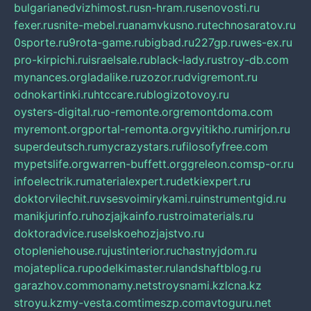
bulgarianedvizhimost.ru
sn-hram.ru
senovosti.ru
fexer.ru
snite-mebel.ru
anamvkusno.ru
technosaratov.ru
0sporte.ru
9rota-game.ru
bigbad.ru
227gp.ru
wes-ex.ru
pro-kirpichi.ru
israelsale.ru
black-lady.ru
stroy-db.com
mynances.org
ladalike.ru
zozor.ru
dvigremont.ru
odnokartinki.ru
htccare.ru
blogizotovoy.ru
oysters-digital.ru
o-remonte.org
remontdoma.com
myremont.org
portal-remonta.org
vyitikho.ru
mirjon.ru
superdeutsch.ru
mycrazystars.ru
filosofyfree.com
mypetslife.org
warren-buffett.org
greleon.com
sp-or.ru
infoelectrik.ru
materialexpert.ru
detkiexpert.ru
doktorvilechit.ru
vsesvoimirykami.ru
instrumentgid.ru
manikjurinfo.ru
hozjajkainfo.ru
stroimaterials.ru
doktoradvice.ru
selskoehozjajstvo.ru
otopleniehouse.ru
justinterior.ru
chastnyjdom.ru
mojateplica.ru
podelkimaster.ru
landshaftblog.ru
garazhov.com
monamy.net
stroysnami.kz
lcna.kz
stroyu.kz
my-vesta.com
timeszp.com
avtoguru.net