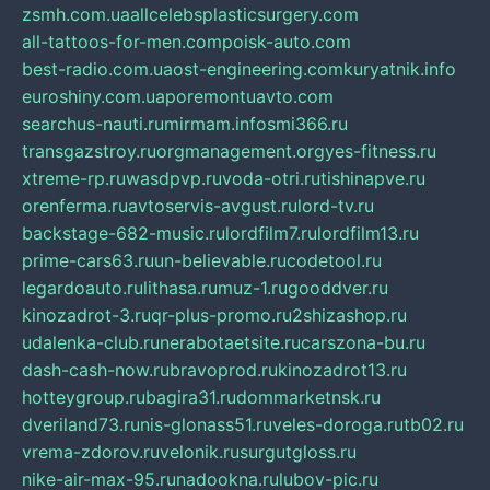
zsmh.com.ua
allcelebsplasticsurgery.com
all-tattoos-for-men.com
poisk-auto.com
best-radio.com.ua
ost-engineering.com
kuryatnik.info
euroshiny.com.ua
poremontuavto.com
searchus-nauti.ru
mirmam.info
smi366.ru
transgazstroy.ru
orgmanagement.org
yes-fitness.ru
xtreme-rp.ru
wasdpvp.ru
voda-otri.ru
tishinapve.ru
orenferma.ru
avtoservis-avgust.ru
lord-tv.ru
backstage-682-music.ru
lordfilm7.ru
lordfilm13.ru
prime-cars63.ru
un-believable.ru
codetool.ru
legardoauto.ru
lithasa.ru
muz-1.ru
gooddver.ru
kinozadrot-3.ru
qr-plus-promo.ru
2shizashop.ru
udalenka-club.ru
nerabotaetsite.ru
carszona-bu.ru
dash-cash-now.ru
bravoprod.ru
kinozadrot13.ru
hotteygroup.ru
bagira31.ru
dommarketnsk.ru
dveriland73.ru
nis-glonass51.ru
veles-doroga.ru
tb02.ru
vrema-zdorov.ru
velonik.ru
surgutgloss.ru
nike-air-max-95.ru
nadookna.ru
lubov-pic.ru