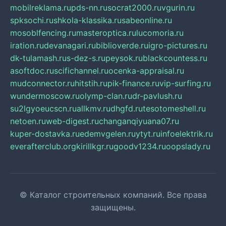
mobilreklama.ru
pds-nn.ru
socrat2000.ru
vgurin.ru
spksochi.ru
shkola-klassika.ru
sabeonline.ru
mosoblfencing.ru
masteroptica.ru
lucomoria.ru
iration.ru
devanagari.ru
biblioverde.ru
igro-pictures.ru
dk-tulamash.ru
s-dez-s.ru
peysok.ru
blackcountess.ru
asoftdoc.ru
scifichannel.ru
ocenka-appraisal.ru
mudconnector.ru
hitstih.ru
pik-finance.ru
vip-surfing.ru
wundermoscow.ru
olymp-clan.ru
dr-pavlush.ru
su2lgyoeucscn.ru
allkmv.ru
dhgfd.ru
tesotomeshell.ru
netoen.ru
web-digest.ru
changanqiyuana07.ru
kuper-dostavka.ru
edemvgelen.ru
ytyt.ru
infoelektrik.ru
everafterclub.org
kirillkgr.ru
goodv1234.ru
oopslady.ru
© Каталог строительных компаний. Все права
защищены.