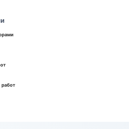
ми
торами
бот
 работ