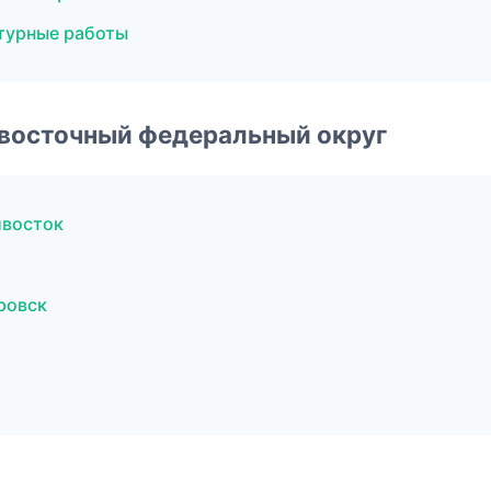
турные работы
евосточный федеральный округ
ивосток
ровск