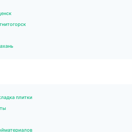
щенск
гнитогорск
ахань
кладка плитки
оты
ойматериалов