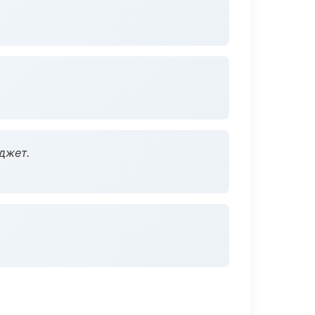
джет.