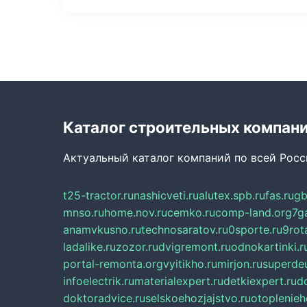
Каталог строительных компан
Актуальный каталог компаний по всей Рос
t25-tractor.ru
nashicveti.ru
alutex.spb.ru
fas.ru
gb
mnso.ru
home.nov.ru
cemko.ru
comp-land.org
7g
anamvkusno.ru
technosaratov.ru
0sporte.ru
9rot
ladalike.ru
zozor.ru
dvigremont.ru
odnokartinki.r
portal-remonta.org
vyitikho.ru
mirjon.ru
superdeu
infoelectrik.ru
materialexpert.ru
detkiexpert.ru
do
doktoradvice.ru
selskoehozjajstvo.ru
otoplenieh