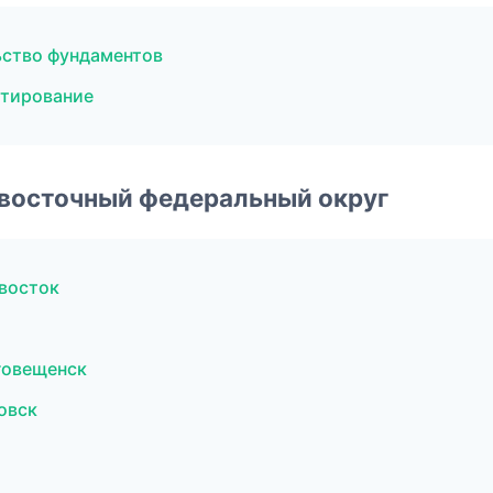
ство фундаментов
ктирование
евосточный федеральный округ
восток
говещенск
овск