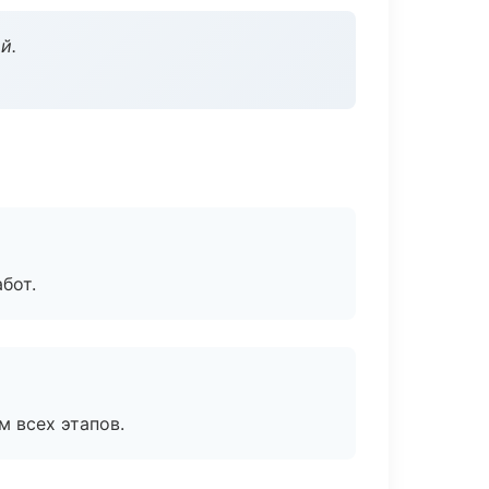
й.
бот.
м всех этапов.