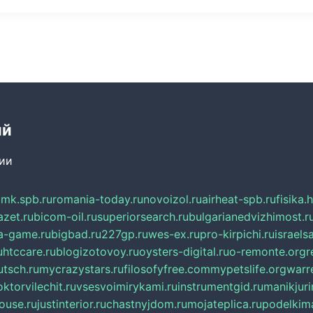
ий
сии
mk.spb.ru
romania-today.ru
novoizol.ru
airheat-spb.ru
fisika.
azet.ru
bicom-oil.ru
superiorsearch.ru
bulgarianedvizhimost.r
a-game.ru
bigbad.ru
227gp.ru
wes-ex.ru
pro-kirpichi.ru
israelsa
u
htccare.ru
blogizotovoy.ru
oysters-digital.ru
o-remonte.org
r
tsch.ru
mycrazystars.ru
filosofyfree.com
mypetslife.org
warr
ktorvilechit.ru
vsesvoimirykami.ru
instrumentgid.ru
manikjuri
ouse.ru
justinterior.ru
chastnyjdom.ru
mojateplica.ru
podelkima