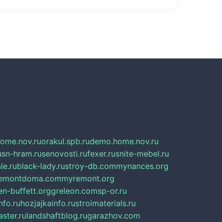
home.nov.ru
orakul.spb.ru
demo.home.nov.ru
u
sn-hram.ru
senovosti.ru
fexer.ru
snite-mebel.ru
le.ru
black-lady.ru
stroy-db.com
mynances.org
emontdoma.com
myremont.org
en-buffett.org
greleon.com
sp-or.ru
nfo.ru
hozjajkainfo.ru
stroimaterials.ru
ster.ru
landshaftblog.ru
garazhov.com