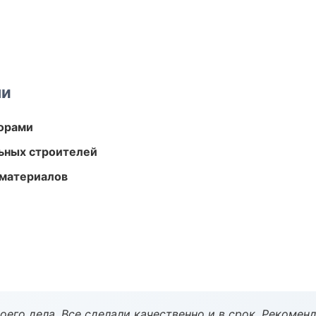
ми
торами
ьных строителей
 материалов
оего дела. Все сделали качественно и в срок. Рекомен