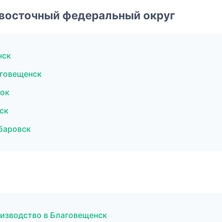
евосточный федеральный округ
нск
аговещенск
ток
ск
баровск
изводство в Благовещенск