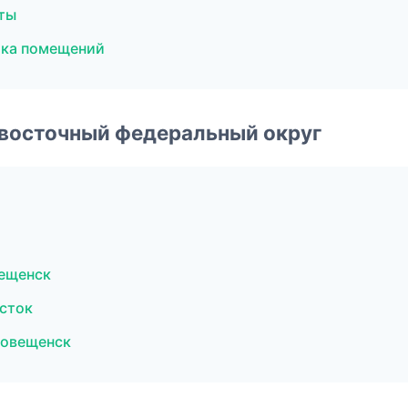
ты
лка помещений
евосточный федеральный округ
вещенск
сток
говещенск