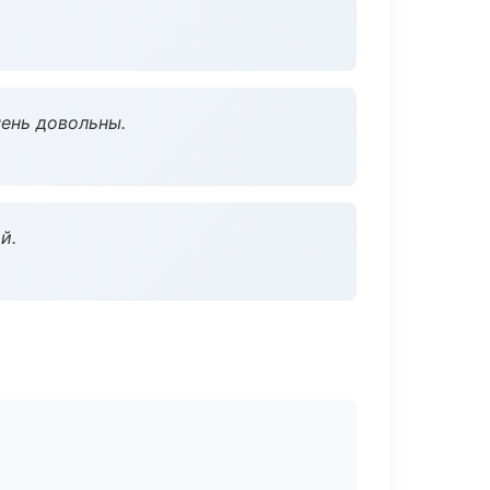
чень довольны.
й.