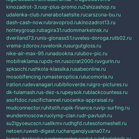
kinozadrot-3.ru
qr-plus-promo.ru
2shizashop.ru
udalenka-club.ru
nerabotaetsite.ru
carszona-bu.ru
dash-cash-now.ru
bravoprod.ru
kinozadrot13.ru
hotteygroup.ru
bagira31.ru
dommarketnsk.ru
dveriland73.ru
nis-glonass51.ru
veles-doroga.ru
tb02.ru
vrema-zdorov.ru
velonik.ru
surgutgloss.ru
nike-air-max-95.ru
nadookna.ru
lubov-pic.ru
mobilreklama.ru
pds-nn.ru
socrat2000.ru
vgurin.ru
spksochi.ru
shkola-klassika.ru
sabeonline.ru
mosoblfencing.ru
masteroptica.ru
lucomoria.ru
iration.ru
devanagari.ru
biblioverde.ru
igro-pictures.ru
dk-tulamash.ru
s-dez-s.ru
peysok.ru
blackcountess.ru
asoftdoc.ru
scifichannel.ru
ocenka-appraisal.ru
mudconnector.ru
hitstih.ru
pik-finance.ru
vip-surfing.ru
wundermoscow.ru
olymp-clan.ru
dr-pavlush.ru
su2lgyoeucscn.ru
allkmv.ru
dhgfd.ru
tesotomeshell.ru
netoen.ru
web-digest.ru
changanqiyuana07.ru
kuper-dostavka.ru
edemvgelen.ru
ytyt.ru
infoelektrik.ru