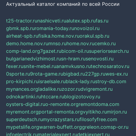
Актуальный каталог компаний по всей России
t25-tractor.ru
nashicveti.ru
alutex.spb.ru
fas.ru
gbmk.spb.ru
romania-today.ru
novoizol.ru
airheat-spb.ru
fisika.home.nov.ru
orakul.spb.ru
demo.home.nov.ru
mnso.ru
home.nov.ru
cemko.ru
comp-land.org
7gazet.ru
bicom-oil.ru
superiorsearch.ru
bulgarianedvizhimost.ru
sn-hram.ru
senovosti.ru
fexer.ru
snite-mebel.ru
anamvkusno.ru
technosaratov.ru
0sporte.ru
9rota-game.ru
bigbad.ru
227gp.ru
wes-ex.ru
pro-kirpichi.ru
israelsale.ru
black-lady.ru
stroy-db.com
mynances.org
ladalike.ru
zozor.ru
dvigremont.ru
odnokartinki.ru
htccare.ru
blogizotovoy.ru
oysters-digital.ru
o-remonte.org
remontdoma.com
myremont.org
portal-remonta.org
vyitikho.ru
mirjon.ru
superdeutsch.ru
mycrazystars.ru
filosofyfree.com
mypetslife.org
warren-buffett.org
greleon.com
sp-or.ru
infoelectrik.ru
materialexpert.ru
detkiexpert.ru