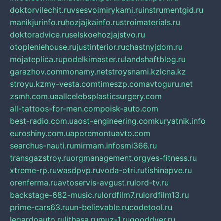
doktorvilechit.ru
vsesvoimirykami.ru
instrumentgid.ru
manikjurinfo.ru
hozjajkainfo.ru
stroimaterials.ru
doktoradvice.ru
selskoehozjajstvo.ru
otopleniehouse.ru
justinterior.ru
chastnyjdom.ru
mojateplica.ru
podelkimaster.ru
landshaftblog.ru
garazhov.com
monamy.net
stroysnami.kz
lcna.kz
stroyu.kz
my-vesta.com
timeszp.com
avtoguru.net
zsmh.com.ua
allcelebsplasticsurgery.com
all-tattoos-for-men.com
poisk-auto.com
best-radio.com.ua
ost-engineering.com
kuryatnik.info
euroshiny.com.ua
poremontuavto.com
searchus-nauti.ru
mirmam.info
smi366.ru
transgazstroy.ru
orgmanagement.org
yes-fitness.ru
xtreme-rp.ru
wasdpvp.ru
voda-otri.ru
tishinapve.ru
orenferma.ru
avtoservis-avgust.ru
lord-tv.ru
backstage-682-music.ru
lordfilm7.ru
lordfilm13.ru
prime-cars63.ru
un-believable.ru
codetool.ru
legardoauto.ru
lithasa.ru
muz-1.ru
gooddver.ru