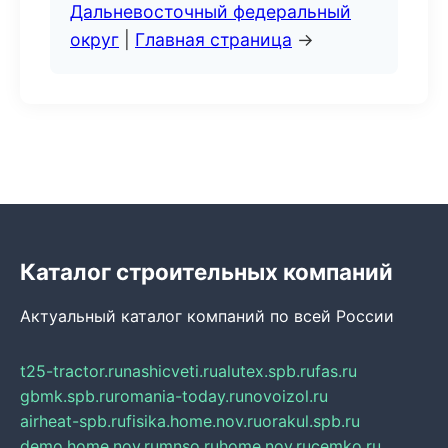
Дальневосточный федеральный
округ
|
Главная страница
→
Каталог строительных компаний
Актуальный каталог компаний по всей России
t25-tractor.ru
nashicveti.ru
alutex.spb.ru
fas.ru
gbmk.spb.ru
romania-today.ru
novoizol.ru
airheat-spb.ru
fisika.home.nov.ru
orakul.spb.ru
demo.home.nov.ru
mnso.ru
home.nov.ru
cemko.ru