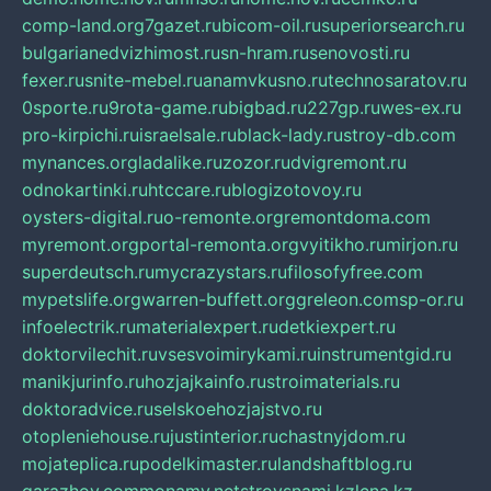
comp-land.org
7gazet.ru
bicom-oil.ru
superiorsearch.ru
bulgarianedvizhimost.ru
sn-hram.ru
senovosti.ru
fexer.ru
snite-mebel.ru
anamvkusno.ru
technosaratov.ru
0sporte.ru
9rota-game.ru
bigbad.ru
227gp.ru
wes-ex.ru
pro-kirpichi.ru
israelsale.ru
black-lady.ru
stroy-db.com
mynances.org
ladalike.ru
zozor.ru
dvigremont.ru
odnokartinki.ru
htccare.ru
blogizotovoy.ru
oysters-digital.ru
o-remonte.org
remontdoma.com
myremont.org
portal-remonta.org
vyitikho.ru
mirjon.ru
superdeutsch.ru
mycrazystars.ru
filosofyfree.com
mypetslife.org
warren-buffett.org
greleon.com
sp-or.ru
infoelectrik.ru
materialexpert.ru
detkiexpert.ru
doktorvilechit.ru
vsesvoimirykami.ru
instrumentgid.ru
manikjurinfo.ru
hozjajkainfo.ru
stroimaterials.ru
doktoradvice.ru
selskoehozjajstvo.ru
otopleniehouse.ru
justinterior.ru
chastnyjdom.ru
mojateplica.ru
podelkimaster.ru
landshaftblog.ru