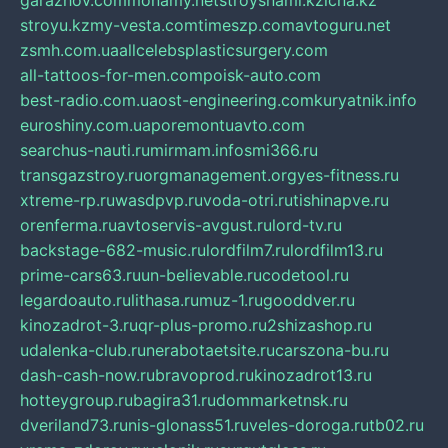
garazhov.com
monamy.net
stroysnami.kz
lcna.kz
stroyu.kz
my-vesta.com
timeszp.com
avtoguru.net
zsmh.com.ua
allcelebsplasticsurgery.com
all-tattoos-for-men.com
poisk-auto.com
best-radio.com.ua
ost-engineering.com
kuryatnik.info
euroshiny.com.ua
poremontuavto.com
searchus-nauti.ru
mirmam.info
smi366.ru
transgazstroy.ru
orgmanagement.org
yes-fitness.ru
xtreme-rp.ru
wasdpvp.ru
voda-otri.ru
tishinapve.ru
orenferma.ru
avtoservis-avgust.ru
lord-tv.ru
backstage-682-music.ru
lordfilm7.ru
lordfilm13.ru
prime-cars63.ru
un-believable.ru
codetool.ru
legardoauto.ru
lithasa.ru
muz-1.ru
gooddver.ru
kinozadrot-3.ru
qr-plus-promo.ru
2shizashop.ru
udalenka-club.ru
nerabotaetsite.ru
carszona-bu.ru
dash-cash-now.ru
bravoprod.ru
kinozadrot13.ru
hotteygroup.ru
bagira31.ru
dommarketnsk.ru
dveriland73.ru
nis-glonass51.ru
veles-doroga.ru
tb02.ru