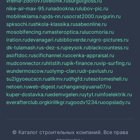
vrema-zdorov.ru
velonik.ru
surgutgloss.ru
nike-air-max-95.ru
nadookna.ru
lubov-pic.ru
mobilreklama.ru
pds-nn.ru
socrat2000.ru
vgurin.ru
spksochi.ru
shkola-klassika.ru
sabeonline.ru
mosoblfencing.ru
masteroptica.ru
lucomoria.ru
iration.ru
devanagari.ru
biblioverde.ru
igro-pictures.ru
dk-tulamash.ru
s-dez-s.ru
peysok.ru
blackcountess.ru
asoftdoc.ru
scifichannel.ru
ocenka-appraisal.ru
mudconnector.ru
hitstih.ru
pik-finance.ru
vip-surfing.ru
wundermoscow.ru
olymp-clan.ru
dr-pavlush.ru
su2lgyoeucscn.ru
allkmv.ru
dhgfd.ru
tesotomeshell.ru
netoen.ru
web-digest.ru
changanqiyuana07.ru
kuper-dostavka.ru
edemvgelen.ru
ytyt.ru
infoelektrik.ru
everafterclub.org
kirillkgr.ru
goodv1234.ru
oopslady.ru
© Каталог строительных компаний. Все права