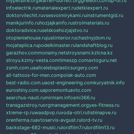
mypetslife.org
warren-buffett.org
greleon.com
sp-or.ru
infoelectrik.ru
materialexpert.ru
detkiexpert.ru
doktorvilechit.ru
vsesvoimirykami.ru
instrumentgid.ru
manikjurinfo.ru
hozjajkainfo.ru
stroimaterials.ru
doktoradvice.ru
selskoehozjajstvo.ru
otopleniehouse.ru
justinterior.ru
chastnyjdom.ru
mojateplica.ru
podelkimaster.ru
landshaftblog.ru
garazhov.com
monamy.net
stroysnami.kz
lcna.kz
stroyu.kz
my-vesta.com
timeszp.com
avtoguru.net
zsmh.com.ua
allcelebsplasticsurgery.com
all-tattoos-for-men.com
poisk-auto.com
best-radio.com.ua
ost-engineering.com
kuryatnik.info
euroshiny.com.ua
poremontuavto.com
searchus-nauti.ru
mirmam.info
smi366.ru
transgazstroy.ru
orgmanagement.org
yes-fitness.ru
xtreme-rp.ru
wasdpvp.ru
voda-otri.ru
tishinapve.ru
orenferma.ru
avtoservis-avgust.ru
lord-tv.ru
backstage-682-music.ru
lordfilm7.ru
lordfilm13.ru