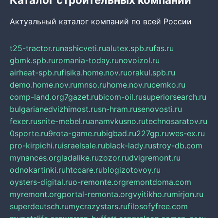
Актуальный каталог компаний по всей России
t25-tractor.ru
nashicveti.ru
alutex.spb.ru
fas.ru
gbmk.spb.ru
romania-today.ru
novoizol.ru
airheat-spb.ru
fisika.home.nov.ru
orakul.spb.ru
demo.home.nov.ru
mnso.ru
home.nov.ru
cemko.ru
comp-land.org
7gazet.ru
bicom-oil.ru
superiorsearch.ru
bulgarianedvizhimost.ru
sn-hram.ru
senovosti.ru
fexer.ru
snite-mebel.ru
anamvkusno.ru
technosaratov.ru
0sporte.ru
9rota-game.ru
bigbad.ru
227gp.ru
wes-ex.ru
pro-kirpichi.ru
israelsale.ru
black-lady.ru
stroy-db.com
mynances.org
ladalike.ru
zozor.ru
dvigremont.ru
odnokartinki.ru
htccare.ru
blogizotovoy.ru
oysters-digital.ru
o-remonte.org
remontdoma.com
myremont.org
portal-remonta.org
vyitikho.ru
mirjon.ru
superdeutsch.ru
mycrazystars.ru
filosofyfree.com