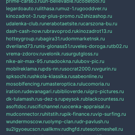
prime-cars63.ru
un-believable.ru
codetool.ru
legardoauto.ru
lithasa.ru
muz-1.ru
gooddver.ru
kinozadrot-3.ru
qr-plus-promo.ru
2shizashop.ru
udalenka-club.ru
nerabotaetsite.ru
carszona-bu.ru
dash-cash-now.ru
bravoprod.ru
kinozadrot13.ru
hotteygroup.ru
bagira31.ru
dommarketnsk.ru
dveriland73.ru
nis-glonass51.ru
veles-doroga.ru
tb02.ru
vrema-zdorov.ru
velonik.ru
surgutgloss.ru
nike-air-max-95.ru
nadookna.ru
lubov-pic.ru
mobilreklama.ru
pds-nn.ru
socrat2000.ru
vgurin.ru
spksochi.ru
shkola-klassika.ru
sabeonline.ru
mosoblfencing.ru
masteroptica.ru
lucomoria.ru
iration.ru
devanagari.ru
biblioverde.ru
igro-pictures.ru
dk-tulamash.ru
s-dez-s.ru
peysok.ru
blackcountess.ru
asoftdoc.ru
scifichannel.ru
ocenka-appraisal.ru
mudconnector.ru
hitstih.ru
pik-finance.ru
vip-surfing.ru
wundermoscow.ru
olymp-clan.ru
dr-pavlush.ru
su2lgyoeucscn.ru
allkmv.ru
dhgfd.ru
tesotomeshell.ru