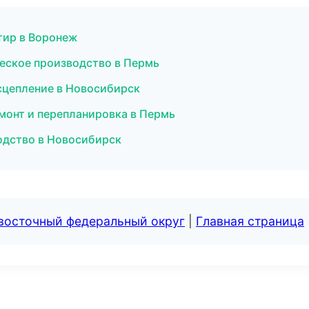
тир в Воронеж
еское производство в Пермь
 сцепление в Новосибирск
монт и перепланировка в Пермь
одство в Новосибирск
евосточный федеральный округ
|
Главная страница