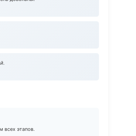
й.
м всех этапов.