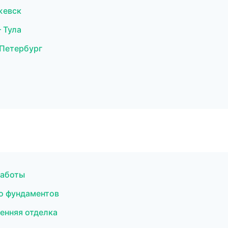
жевск
 Тула
-Петербург
работы
о фундаментов
енняя отделка