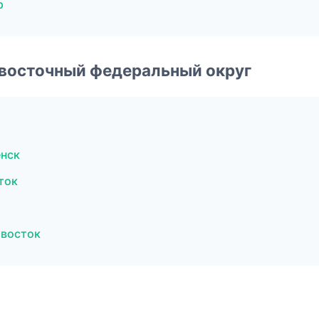
р
евосточный федеральный округ
енск
ток
ивосток