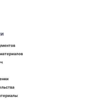
ми
ументов
 материалов
юч
енки
ельства
атериалы