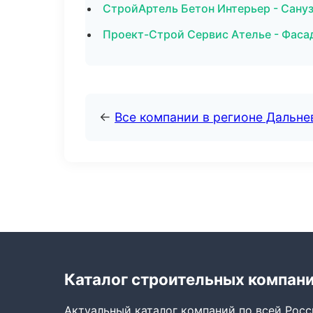
СтройАртель Бетон Интерьер - Сану
Проект-Строй Сервис Ателье - Фаса
←
Все компании в регионе Дальн
Каталог строительных компан
Актуальный каталог компаний по всей Рос