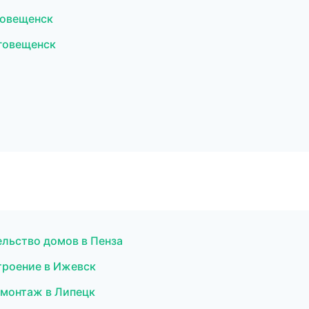
говещенск
говещенск
ельство домов в Пенза
троение в Ижевск
омонтаж в Липецк