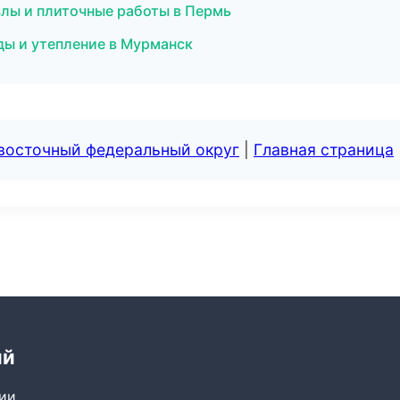
злы и плиточные работы в Пермь
ды и утепление в Мурманск
евосточный федеральный округ
|
Главная страница
ий
сии