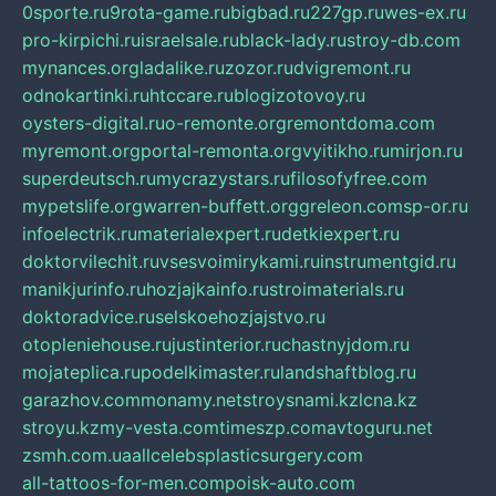
0sporte.ru
9rota-game.ru
bigbad.ru
227gp.ru
wes-ex.ru
pro-kirpichi.ru
israelsale.ru
black-lady.ru
stroy-db.com
mynances.org
ladalike.ru
zozor.ru
dvigremont.ru
odnokartinki.ru
htccare.ru
blogizotovoy.ru
oysters-digital.ru
o-remonte.org
remontdoma.com
myremont.org
portal-remonta.org
vyitikho.ru
mirjon.ru
superdeutsch.ru
mycrazystars.ru
filosofyfree.com
mypetslife.org
warren-buffett.org
greleon.com
sp-or.ru
infoelectrik.ru
materialexpert.ru
detkiexpert.ru
doktorvilechit.ru
vsesvoimirykami.ru
instrumentgid.ru
manikjurinfo.ru
hozjajkainfo.ru
stroimaterials.ru
doktoradvice.ru
selskoehozjajstvo.ru
otopleniehouse.ru
justinterior.ru
chastnyjdom.ru
mojateplica.ru
podelkimaster.ru
landshaftblog.ru
garazhov.com
monamy.net
stroysnami.kz
lcna.kz
stroyu.kz
my-vesta.com
timeszp.com
avtoguru.net
zsmh.com.ua
allcelebsplasticsurgery.com
all-tattoos-for-men.com
poisk-auto.com