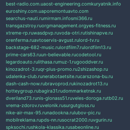
best-radio.com.ua
ost-engineering.com
kuryatnik.info
euroshiny.com.ua
poremontuavto.com
searchus-nauti.ru
mirmam.info
smi366.ru
transgazstroy.ru
orgmanagement.org
yes-fitness.ru
xtreme-rp.ru
wasdpvp.ru
voda-otri.ru
tishinapve.ru
orenferma.ru
avtoservis-avgust.ru
lord-tv.ru
backstage-682-music.ru
lordfilm7.ru
lordfilm13.ru
prime-cars63.ru
un-believable.ru
codetool.ru
legardoauto.ru
lithasa.ru
muz-1.ru
gooddver.ru
kinozadrot-3.ru
qr-plus-promo.ru
2shizashop.ru
udalenka-club.ru
nerabotaetsite.ru
carszona-bu.ru
dash-cash-now.ru
bravoprod.ru
kinozadrot13.ru
hotteygroup.ru
bagira31.ru
dommarketnsk.ru
dveriland73.ru
nis-glonass51.ru
veles-doroga.ru
tb02.ru
vrema-zdorov.ru
velonik.ru
surgutgloss.ru
nike-air-max-95.ru
nadookna.ru
lubov-pic.ru
mobilreklama.ru
pds-nn.ru
socrat2000.ru
vgurin.ru
spksochi.ru
shkola-klassika.ru
sabeonline.ru