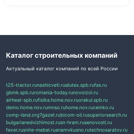
Каталог строительных компаний
Актуальный каталог компаний по всей России
t25-tractor.ru
nashicveti.ru
alutex.spb.ru
fas.ru
gbmk.spb.ru
romania-today.ru
novoizol.ru
airheat-spb.ru
fisika.home.nov.ru
orakul.spb.ru
demo.home.nov.ru
mnso.ru
home.nov.ru
cemko.ru
comp-land.org
7gazet.ru
bicom-oil.ru
superiorsearch.ru
bulgarianedvizhimost.ru
sn-hram.ru
senovosti.ru
fexer.ru
snite-mebel.ru
anamvkusno.ru
technosaratov.ru