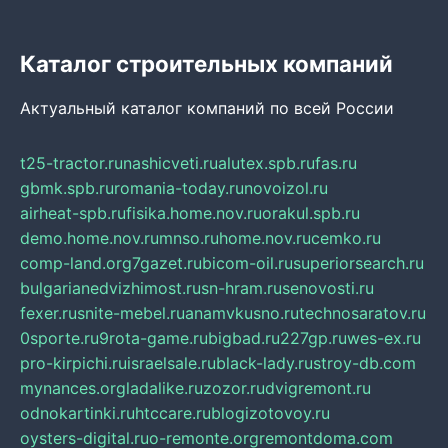
Каталог строительных компаний
Актуальный каталог компаний по всей России
t25-tractor.ru
nashicveti.ru
alutex.spb.ru
fas.ru
gbmk.spb.ru
romania-today.ru
novoizol.ru
airheat-spb.ru
fisika.home.nov.ru
orakul.spb.ru
demo.home.nov.ru
mnso.ru
home.nov.ru
cemko.ru
comp-land.org
7gazet.ru
bicom-oil.ru
superiorsearch.ru
bulgarianedvizhimost.ru
sn-hram.ru
senovosti.ru
fexer.ru
snite-mebel.ru
anamvkusno.ru
technosaratov.ru
0sporte.ru
9rota-game.ru
bigbad.ru
227gp.ru
wes-ex.ru
pro-kirpichi.ru
israelsale.ru
black-lady.ru
stroy-db.com
mynances.org
ladalike.ru
zozor.ru
dvigremont.ru
odnokartinki.ru
htccare.ru
blogizotovoy.ru
oysters-digital.ru
o-remonte.org
remontdoma.com