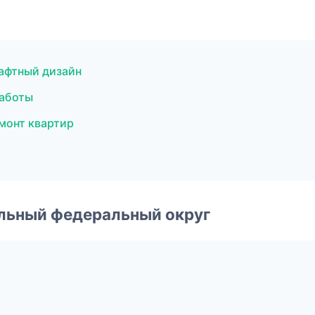
афтный дизайн
аботы
монт квартир
альный федеральный округ