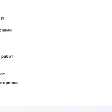
ми
торами
 работ
бот
атериалы