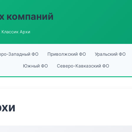
х компаний
 Классик Архи
еро-Западный ФО
Приволжский ФО
Уральский ФО
Южный ФО
Северо-Кавказский ФО
рхи