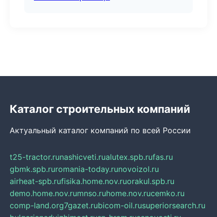
Каталог строительных компаний
Актуальный каталог компаний по всей России
t25-tractor.ru
nashicveti.ru
alutex.spb.ru
fas.ru
gbmk.spb.ru
romania-today.ru
novoizol.ru
airheat-spb.ru
fisika.home.nov.ru
orakul.spb.ru
demo.home.nov.ru
mnso.ru
home.nov.ru
cemko.ru
comp-land.org
7gazet.ru
bicom-oil.ru
superiorsearch.ru