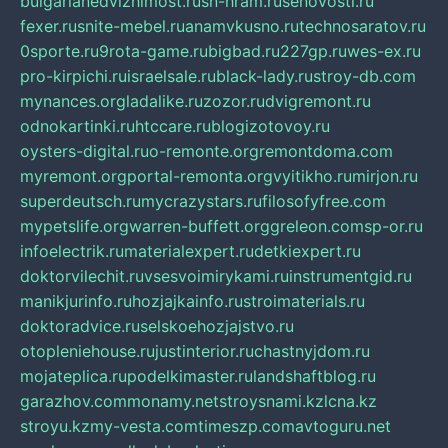
bulgarianedvizhimost.ru
sn-hram.ru
senovosti.ru
fexer.ru
snite-mebel.ru
anamvkusno.ru
technosaratov.ru
0sporte.ru
9rota-game.ru
bigbad.ru
227gp.ru
wes-ex.ru
pro-kirpichi.ru
israelsale.ru
black-lady.ru
stroy-db.com
mynances.org
ladalike.ru
zozor.ru
dvigremont.ru
odnokartinki.ru
htccare.ru
blogizotovoy.ru
oysters-digital.ru
o-remonte.org
remontdoma.com
myremont.org
portal-remonta.org
vyitikho.ru
mirjon.ru
superdeutsch.ru
mycrazystars.ru
filosofyfree.com
mypetslife.org
warren-buffett.org
greleon.com
sp-or.ru
infoelectrik.ru
materialexpert.ru
detkiexpert.ru
doktorvilechit.ru
vsesvoimirykami.ru
instrumentgid.ru
manikjurinfo.ru
hozjajkainfo.ru
stroimaterials.ru
doktoradvice.ru
selskoehozjajstvo.ru
otopleniehouse.ru
justinterior.ru
chastnyjdom.ru
mojateplica.ru
podelkimaster.ru
landshaftblog.ru
garazhov.com
monamy.net
stroysnami.kz
lcna.kz
stroyu.kz
my-vesta.com
timeszp.com
avtoguru.net