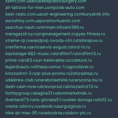
zsmh.com.ua
allcelebsplasticsurgery.com
all-tattoos-for-men.com
poisk-auto.com
best-radio.com.ua
ost-engineering.com
kuryatnik.info
euroshiny.com.ua
poremontuavto.com
searchus-nauti.ru
mirmam.info
smi366.ru
transgazstroy.ru
orgmanagement.org
yes-fitness.ru
xtreme-rp.ru
wasdpvp.ru
voda-otri.ru
tishinapve.ru
orenferma.ru
avtoservis-avgust.ru
lord-tv.ru
backstage-682-music.ru
lordfilm7.ru
lordfilm13.ru
prime-cars63.ru
un-believable.ru
codetool.ru
legardoauto.ru
lithasa.ru
muz-1.ru
gooddver.ru
kinozadrot-3.ru
qr-plus-promo.ru
2shizashop.ru
udalenka-club.ru
nerabotaetsite.ru
carszona-bu.ru
dash-cash-now.ru
bravoprod.ru
kinozadrot13.ru
hotteygroup.ru
bagira31.ru
dommarketnsk.ru
dveriland73.ru
nis-glonass51.ru
veles-doroga.ru
tb02.ru
vrema-zdorov.ru
velonik.ru
surgutgloss.ru
nike-air-max-95.ru
nadookna.ru
lubov-pic.ru