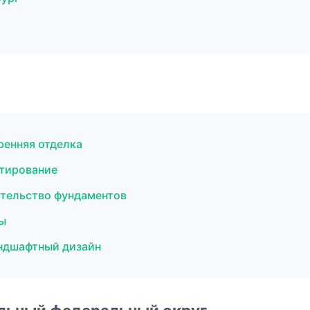
ренняя отделка
тирование
ительство фундаментов
ы
ндшафтный дизайн