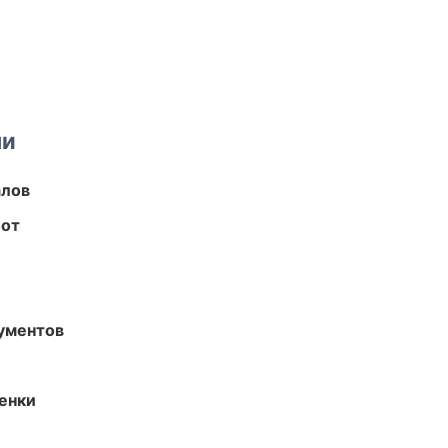
ми
алов
бот
ументов
енки