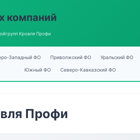
х компаний
ойгрупп Кровля Профи
еро-Западный ФО
Приволжский ФО
Уральский ФО
Южный ФО
Северо-Кавказский ФО
овля Профи