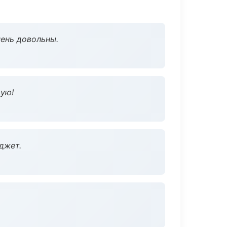
чень довольны.
дую!
джет.