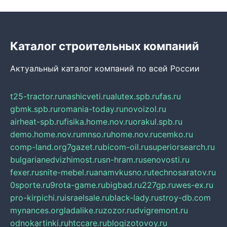
Каталог строительных компаний
Актуальный каталог компаний по всей России
t25-tractor.ru
nashicveti.ru
alutex.spb.ru
fas.ru
gbmk.spb.ru
romania-today.ru
novoizol.ru
airheat-spb.ru
fisika.home.nov.ru
orakul.spb.ru
demo.home.nov.ru
mnso.ru
home.nov.ru
cemko.ru
comp-land.org
7gazet.ru
bicom-oil.ru
superiorsearch.ru
bulgarianedvizhimost.ru
sn-hram.ru
senovosti.ru
fexer.ru
snite-mebel.ru
anamvkusno.ru
technosaratov.ru
0sporte.ru
9rota-game.ru
bigbad.ru
227gp.ru
wes-ex.ru
pro-kirpichi.ru
israelsale.ru
black-lady.ru
stroy-db.com
mynances.org
ladalike.ru
zozor.ru
dvigremont.ru
odnokartinki.ru
htccare.ru
blogizotovoy.ru