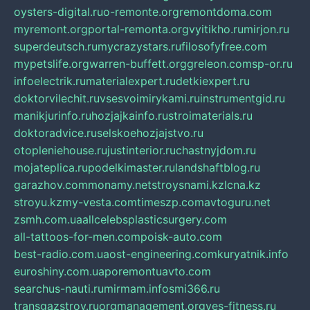
oysters-digital.ru
o-remonte.org
remontdoma.com
myremont.org
portal-remonta.org
vyitikho.ru
mirjon.ru
superdeutsch.ru
mycrazystars.ru
filosofyfree.com
mypetslife.org
warren-buffett.org
greleon.com
sp-or.ru
infoelectrik.ru
materialexpert.ru
detkiexpert.ru
doktorvilechit.ru
vsesvoimirykami.ru
instrumentgid.ru
manikjurinfo.ru
hozjajkainfo.ru
stroimaterials.ru
doktoradvice.ru
selskoehozjajstvo.ru
otopleniehouse.ru
justinterior.ru
chastnyjdom.ru
mojateplica.ru
podelkimaster.ru
landshaftblog.ru
garazhov.com
monamy.net
stroysnami.kz
lcna.kz
stroyu.kz
my-vesta.com
timeszp.com
avtoguru.net
zsmh.com.ua
allcelebsplasticsurgery.com
all-tattoos-for-men.com
poisk-auto.com
best-radio.com.ua
ost-engineering.com
kuryatnik.info
euroshiny.com.ua
poremontuavto.com
searchus-nauti.ru
mirmam.info
smi366.ru
transgazstroy.ru
orgmanagement.org
yes-fitness.ru