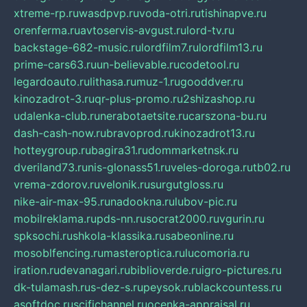
xtreme-rp.ru
wasdpvp.ru
voda-otri.ru
tishinapve.ru
orenferma.ru
avtoservis-avgust.ru
lord-tv.ru
backstage-682-music.ru
lordfilm7.ru
lordfilm13.ru
prime-cars63.ru
un-believable.ru
codetool.ru
legardoauto.ru
lithasa.ru
muz-1.ru
gooddver.ru
kinozadrot-3.ru
qr-plus-promo.ru
2shizashop.ru
udalenka-club.ru
nerabotaetsite.ru
carszona-bu.ru
dash-cash-now.ru
bravoprod.ru
kinozadrot13.ru
hotteygroup.ru
bagira31.ru
dommarketnsk.ru
dveriland73.ru
nis-glonass51.ru
veles-doroga.ru
tb02.ru
vrema-zdorov.ru
velonik.ru
surgutgloss.ru
nike-air-max-95.ru
nadookna.ru
lubov-pic.ru
mobilreklama.ru
pds-nn.ru
socrat2000.ru
vgurin.ru
spksochi.ru
shkola-klassika.ru
sabeonline.ru
mosoblfencing.ru
masteroptica.ru
lucomoria.ru
iration.ru
devanagari.ru
biblioverde.ru
igro-pictures.ru
dk-tulamash.ru
s-dez-s.ru
peysok.ru
blackcountess.ru
asoftdoc.ru
scifichannel.ru
ocenka-appraisal.ru